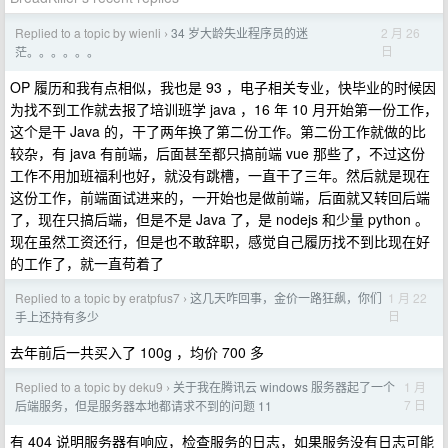
Replied to a topic by wienli
34 岁大龄失业程序员的迷
2 月 26
›
日
茫。。。。。。
OP 履历和我有点相似，我也是 93 ，电子相关专业，快毕业的时候因
为找不到工作就去报了培训班学 java ，16 年 10 月开始第一份工作，
这个是干 Java 的，干了两年换了第二份工作。第二份工作就做的比
较杂，有 java 有前端，后面甚至都只搞前端 vue 那些了，不过这份
工作不用加班福利也好，就没有跳槽，一直干了三年。然后就是现在
这份工作，前端面试进来的，一开始也是做前端，后面就又转回后端
了，现在只搞后端，但是不是 Java 了，是 nodejs 和少量 python 。
现在虽然工资还行，但是也不敢辞职，感觉自己履历找不到比现在好
的工作了，就一直苟着了
Replied to a topic by eratpfus7
这几天咋回事，金价一路狂飙，你们
1 月 22
›
日
手上还持有多少
去年前后一共买入了 100g ，均价 700 多
Replied to a topic by deku9
关于我在腾讯云 windows 服务器起了一个
1 月
›
7 日
后端服务，但是服务器本地都请求不到的问题 11
有 404 说明服务器有响应，检查服务的日志，如果服务没有日志可能