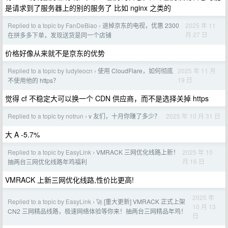
是请求到了服务器上的别的服务了 比如 nginx 之类的
Replied to a topic by FanDeBiao
退掉京东的电视，优惠 2300
2025 年 11
›
月 27 日
在拼多多下单，发现送货是同一个店铺
价格好像从来就不是京东的优势
Replied to a topic by ludyleocn
使用 CloudFlare，如何彻底
2025 年 11 月
›
19 日
不使用他的 https？
觉得 cf 不稳定大可以换一个 CDN 供应商，而不是选择关掉 https
Replied to a topic by notrun
v 友们，十月你赚了多少？
2025 年 10 月 31 日
›
大 A -5.7%
Replied to a topic by EasyLink
VMRACK 三网优化线路上新！
2025 年 10
›
月 16 日
抽两台三网优化线路年鸡福利
VMRACK 上新三网优化线路,性价比更高!
2025 年
Replied to a topic by EasyLink
🚀 [重大更新] VMRACK 正式上架
›
10 月 13
CN2 三网精品线路，极速网络体验等你来！抽两台三网精品年鸡！
日