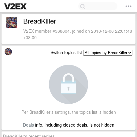
BreadKiller
V2EX member #368604, joined on 2018-12-06 22:01:48
+08:00
Switch topics list
Per BreadKiller's settings, the topics list is hidden
Deals
info, including closed deals, is not hidden
BreadKiller's recent replies