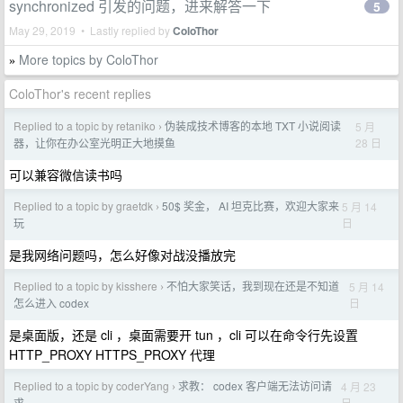
synchronized 引发的问题，进来解答一下
5
May 29, 2019 • Lastly replied by
ColoThor
More topics by ColoThor
»
ColoThor's recent replies
Replied to a topic by retaniko
伪装成技术博客的本地 TXT 小说阅读
5 月
›
28 日
器，让你在办公室光明正大地摸鱼
可以兼容微信读书吗
Replied to a topic by graetdk
50$ 奖金， AI 坦克比赛，欢迎大家来
5 月 14
›
日
玩
是我网络问题吗，怎么好像对战没播放完
Replied to a topic by kisshere
不怕大家笑话，我到现在还是不知道
5 月 14
›
日
怎么进入 codex
是桌面版，还是 cli ，桌面需要开 tun ，cli 可以在命令行先设置
HTTP_PROXY HTTPS_PROXY 代理
Replied to a topic by coderYang
求教： codex 客户端无法访问请
4 月 23
›
日
求