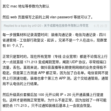
其它 mac 地址等参数均为默认
然后 web 页面填写之前的上网 vlan password 等就可以了。
Replied to a topic by zr0120
关于成都电信按条件限制上传带宽
6 月 23 日
›
每一步搜集材料记录清楚时间：装维沟通记录 - 电信沟通记录 - 四川
省通管局 - 工信部行政复议 - 起诉 。兄弟不是一个人在战斗，现群里
有 81 个人了。
正常只是暂时的，现在所有宽带（专线 企业宽带）都是不论情况上行
大一点就直接 171.213 变成阉割宽带，阉割 UDP 协议，非常规端口
流量，丢包。直观来说，做抖音直播等长期使用网络的业务变得极不
稳定。但是第三方测速 APP 都正常，因为加了白名单。电信官网不提
供上行测速功能，装维也拿个第三方 APP 测。这个交给通管局，通管
局不认电信的上行结果。
然后升级高价套餐后加 100 元开公网 IP + 20 元开通直播上行提速
包。这样才是稍微正常宽带。为什么不是正常，因为加钱了一样可能
被扔去 171.213 。只不过通知装维后基本上一会就会恢复。