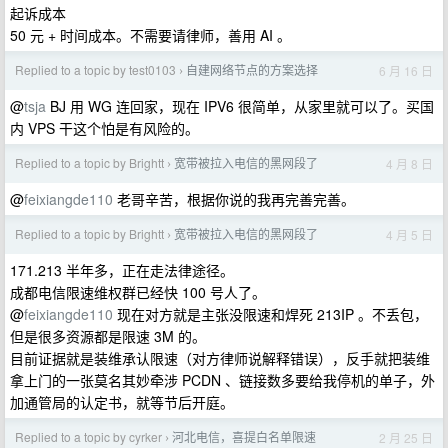
起诉成本
50 元 + 时间成本。不需要请律师，善用 AI 。
Replied to a topic by test0103
自建网络节点的方案选择
6 月 16 日
›
@
tsja
BJ 用 WG 连回家，现在 IPV6 很简单，从家里就可以了。买国
内 VPS 干这个怕是有风险的。
Replied to a topic by Brightt
宽带被拉入电信的黑网段了
4 月 8 日
›
@
feixiangde110
老哥辛苦，根据你说的我再完善完善。
Replied to a topic by Brightt
宽带被拉入电信的黑网段了
4 月 5 日
›
171.213 半年多，正在走法律途径。
成都电信限速维权群已经快 100 号人了。
@
feixiangde110
现在对方就是主张没限速和焊死 213IP 。不丢包，
但是很多资源都是限速 3M 的。
目前证据就是装维承认限速（对方律师说解释错误），反手就把装维
拿上门的一张莫名其妙牵涉 PCDN 、链接数多要给我停机的单子，外
加通管局的认定书，就等节后开庭。
Replied to a topic by cyrker
河北电信，喜提白名单限速
2 月 25 日
›