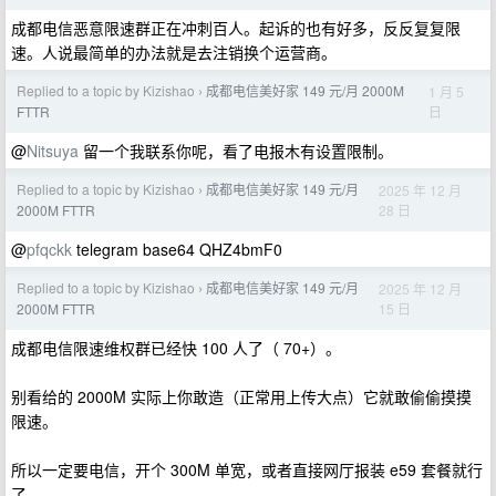
成都电信恶意限速群正在冲刺百人。起诉的也有好多，反反复复限
速。人说最简单的办法就是去注销换个运营商。
Replied to a topic by Kizishao
成都电信美好家 149 元/月 2000M
1 月 5
›
日
FTTR
@
Nitsuya
留一个我联系你呢，看了电报木有设置限制。
Replied to a topic by Kizishao
成都电信美好家 149 元/月
2025 年 12 月
›
28 日
2000M FTTR
@
pfqckk
telegram base64 QHZ4bmF0
Replied to a topic by Kizishao
成都电信美好家 149 元/月
2025 年 12 月
›
15 日
2000M FTTR
成都电信限速维权群已经快 100 人了（ 70+）。
别看给的 2000M 实际上你敢造（正常用上传大点）它就敢偷偷摸摸
限速。
所以一定要电信，开个 300M 单宽，或者直接网厅报装 e59 套餐就行
了。