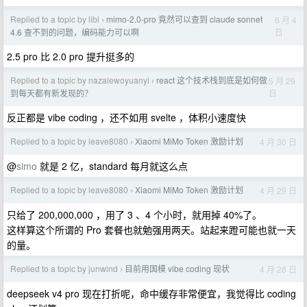
Replied to a topic by libi
mimo-2.0-pro 竟然可以查到 claude sonnet
6 月 4
›
日
4.6 查不到的问题，编码能力可以啊
2.5 pro 比 2.0 pro 提升挺多的
Replied to a topic by nazalewoyuanyi
react 这个技术栈到底是如何做
5 月 29
›
日
到每天都有新发现的？
反正都是 vibe coding ，还不如用 svelte ，体积小速度快
Replied to a topic by leave8080
Xiaomi MiMo Token 激励计划
4 月 30 日
›
@
simo
就是 2 亿，standard 每月就这么点
Replied to a topic by leave8080
Xiaomi MiMo Token 激励计划
4 月 29 日
›
只给了 200,000,000 ，用了 3 、4 个小时，就用掉 40%了。
这样算这个所谓的 Pro 套餐也就勉强用两天。站起来蹬可能也就一天
的量。
Replied to a topic by junwind
目前用国模 vibe coding 现状
4 月 28 日
›
deepseek v4 pro 现在打折呢，命中缓存非常便宜，我觉得比 coding