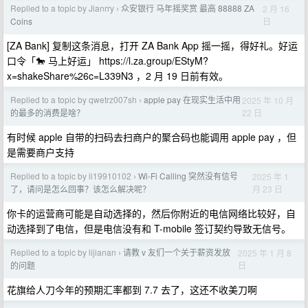
Replied to a topic by Jianrry
众安银行 马年摇奖赏 最高 88888 ZA
2 月 16
›
日
Coins
[ZA Bank] 复制这条消息，打开 ZA Bank App 摇一摇，得好礼。好运
口令「🐎 马上好运」 https://l.za.group/EStyM?
x=shakeShare%26c=L339N3 ，2 月 19 日前有效。
Replied to a topic by qwetrz007sh
apple pay 在现实生活中用
2025 年 10 月
›
22 日
的最多的消费是啥？
有时候 apple 自带的扫码去扫商户的聚合码也能调用 apple pay ，但
是需要商户支持
Replied to a topic by li19910102
Wi-Fi Calling 突然没有信号
2025 年 1
›
月 23 日
了，请问是怎么回事？该怎么解决呢？
你卡的运营商可能是自动选择的，然后你附近的电信网络比较好，自
动选择到了电信，但是电信没有和 T-mobile 签订契约导致无信号。
Replied to a topic by lijianan
请教 v 友们一个关于薪资发放
2025 年 1 月 8
›
日
的问题
花旗给人刀今年的预期汇率都到 7.7 去了，这还不收美刀啊