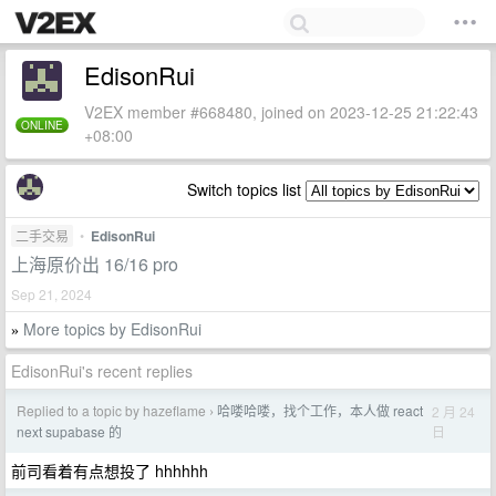
EdisonRui
V2EX member #668480, joined on 2023-12-25 21:22:43
ONLINE
+08:00
Switch topics list
二手交易
•
EdisonRui
上海原价出 16/16 pro
Sep 21, 2024
More topics by EdisonRui
»
EdisonRui's recent replies
Replied to a topic by hazeflame
哈喽哈喽，找个工作，本人做 react
2 月 24
›
日
next supabase 的
前司看着有点想投了 hhhhhh