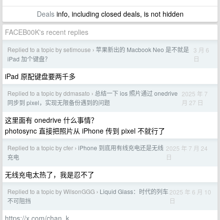
Deals
info, including closed deals, is not hidden
FACEB00K's recent replies
Replied to a topic by setimouse
苹果新出的 Macbook Neo 是不就是
3 月 6
›
日
iPad 加个键盘？
iPad 原配键盘要两千多
Replied to a topic by ddmasato
总结一下 ios 照片通过 onedrive
2025 年 7
›
月 27 日
同步到 pixel，实现无限备份遇到的问题
这里面有 onedrive 什么事情？
photosync 直接把照片从 iPhone 传到 pixel 不就行了
Replied to a topic by cfer
iPhone 到底用有线充电还是无线
2025 年 7 月 24
›
日
充电
无线充电太热了，我是忍不了
Replied to a topic by WilsonGGG
Liquid Glass：时代的列车
2025 年 6 月 10
›
日
不可阻挡
https://x.com/chan_k