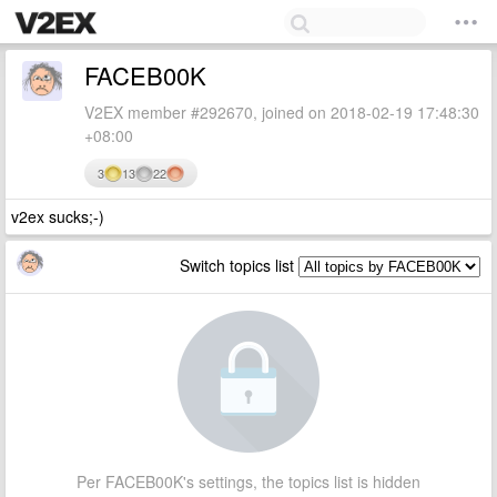
FACEB00K
V2EX member #292670, joined on 2018-02-19 17:48:30
+08:00
3
13
22
v2ex sucks;-)
Switch topics list
Per FACEB00K's settings, the topics list is hidden