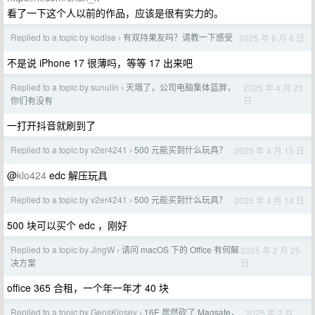
看了一下这个人以前的作品，应该是很有实力的。
Replied to a topic by kodise
有双持果友吗？请教一下感受
2025 年 6 月 8 日
›
不是说 iPhone 17 很薄吗，等等 17 出来吧
Replied to a topic by sunulin
天塌了，公司电脑集体蓝屏，
2025 年 4 月 23
›
日
你们有没有
一打开抖音就刷到了
Replied to a topic by v2er4241
500 元能买到什么玩具？
2025 年 4 月 15 日
›
@
klo424
edc 解压玩具
Replied to a topic by v2er4241
500 元能买到什么玩具？
2025 年 4 月 14 日
›
500 块可以买个 edc ，刚好
Replied to a topic by JingW
请问 macOS 下的 Office 有何解
2025 年 2 月 25
›
日
决方案
office 365 合租，一个年一年才 40 块
Replied to a topic by GensKinsey
16E 居然砍了 Magsafe，
2025 年 2 月
›