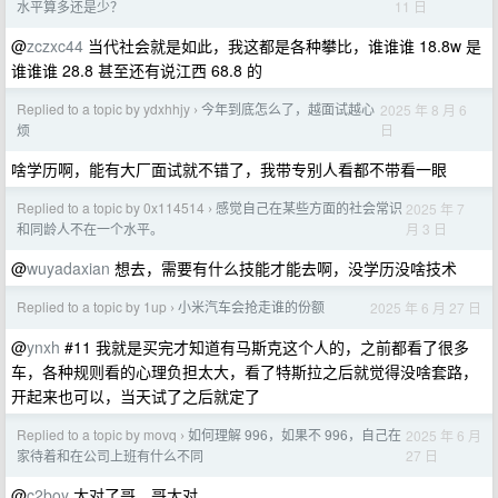
11 日
水平算多还是少？
@
zczxc44
当代社会就是如此，我这都是各种攀比，谁谁谁 18.8w 是
谁谁谁 28.8 甚至还有说江西 68.8 的
Replied to a topic by ydxhhjy
今年到底怎么了，越面试越心
2025 年 8 月 6
›
日
烦
啥学历啊，能有大厂面试就不错了，我带专别人看都不带看一眼
Replied to a topic by 0x114514
感觉自己在某些方面的社会常识
2025 年 7
›
月 3 日
和同龄人不在一个水平。
@
wuyadaxian
想去，需要有什么技能才能去啊，没学历没啥技术
Replied to a topic by 1up
小米汽车会抢走谁的份额
2025 年 6 月 27 日
›
@
ynxh
#11 我就是买完才知道有马斯克这个人的，之前都看了很多
车，各种规则看的心理负担太大，看了特斯拉之后就觉得没啥套路，
开起来也可以，当天试了之后就定了
Replied to a topic by movq
如何理解 996，如果不 996，自己在
2025 年 6 月
›
27 日
家待着和在公司上班有什么不同
@
c2boy
太对了哥，哥太对