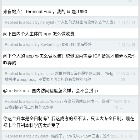
日
来自站点：Terminal.Pub ，我的 id 是:1690
Replied to a topic by henrybit
个人如何选择出海软件的支付方案？
2 月 24 日
›
问下国内个人主体的 app 怎么做收费
Replied to a topic by XavierLing
IOS 项目出海疑惑
2 月 24 日
›
问下个人的 app 你怎么做收费？貌似国内需要 ICP 备案才能弄收款你
咋弄的
Replied to a topic by tomiaa
求推荐购买海外服务器网站， 2h4g
2025 年 10
›
月 28 日
就搭建 wordpress，不要像国内会扫盘有监控的那种
@
andyskaura
国内访问速度怎么样，会不会封 ip
Replied to a topic by ZettarYuFan
在当前的就业环境下，我刚毕
2025 年 9 月
›
18 日
业找到的这份工作算什么水平
你这个升本是全日制吗？我这成考的都不认，只认大专全日制，现在
都卡全日制本科学历太难受了
Replied to a topic by clacf
结婚了， 5w 彩礼+1.5w 三金，这个
2025 年 9 月
›