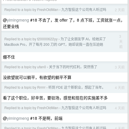
Replied to a topic by FreshOldMan
九方智投这个公司有人听过吗
2 天前
›
@
yimingmeng
#18 不去了，发 offer 了，8 点下班，工资就涨一点，
还要全栈
3
Replied to a topic by t20000622yy
为了让女朋友学 AI，给她买了
›
天
MacBook Pro，开了每月 200 刀的 GPT，她却说我一直在压迫她
前
绷不住
Replied to a topic by ufan0
关于当下的时代红利，突然悟了
3 天前
›
没欲望就可以躺平，有欲望的躺平不算
Replied to a topic by Rrrrrr
听到 FDE 这个新职业，想起了当年。
4 天前
›
看了这个职位，好辛苦，要驻场，感觉和现在的实施差不多
Replied to a topic by FreshOldMan
九方智投这个公司有人听过吗
4 天前
›
@
yimingmeng
#18 不是啊，前端
Replied to a topic by FreshOldMan
九方智投这个公司有人听过吗
4 天前
›