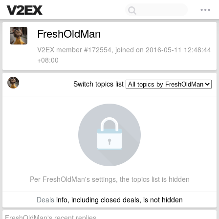
FreshOldMan
V2EX member #172554, joined on 2016-05-11 12:48:44
+08:00
Switch topics list
Per FreshOldMan's settings, the topics list is hidden
Deals
info, including closed deals, is not hidden
FreshOldMan's recent replies