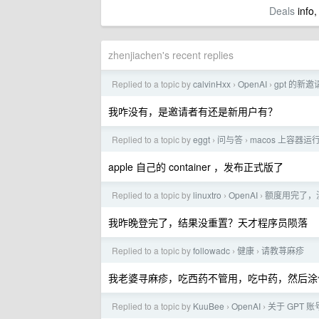
Deals
info,
zhenjiachen's recent replies
Replied to a topic by
calvinHxx
OpenAI
gpt 的
›
›
我咋没有，是邀请者有还是新用户有？
Replied to a topic by
eggt
问与答
macos 上容器
›
›
apple 自己的 container ，发布正式版了
Replied to a topic by
linuxtro
OpenAI
额度用完了，
›
›
我昨晚登完了，结果没重置？天才程序员陨落
Replied to a topic by
followadc
健康
请教荨麻疹
›
›
我老婆寻麻疹，吃西药不管用，吃中药，然后涂
Replied to a topic by
KuuBee
OpenAI
关于 GPT 
›
›