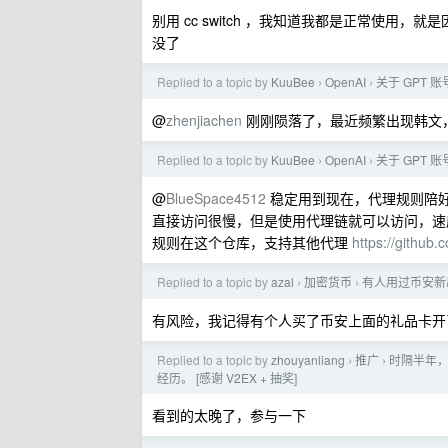
别用 cc switch ，我知道我都是正常使用，就是因
没了
Replied to a topic by
KuuBee
OpenAI
关于 GPT 
›
›
@
zhenjiachen
刚刚陨落了，最近频繁出现韩文
Replied to a topic by
KuuBee
OpenAI
关于 GPT 
›
›
@
BlueSpace4512
稳定用到现在，代理规则陪好完全没问
直接访问很慢，但是使用代理链就可以访问，速
规则在这个仓库，支持其他代理
https://github
Replied to a topic by
azal
加密货币
有人用过币安新
›
›
有风险，我记得有个人买了币安上面的礼品卡开了 gpt 
Replied to a topic by
zhouyanliang
推广
时隔半年，
›
›
经历。 [感谢 V2EX + 抽奖]
看到的太晚了，参与一下