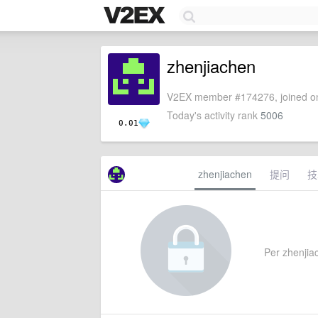
zhenjiachen
V2EX member #174276, joined on
Today's activity rank
5006
0.01
zhenjiachen
提问
技
Per zhenjiac