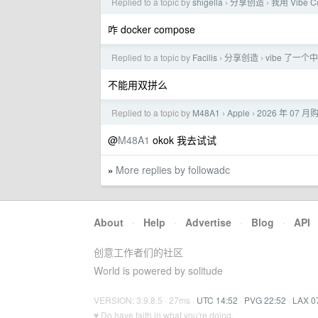
Replied to a topic by
shigella
分享创造
我用 Vibe
›
›
咋 docker compose
Replied to a topic by
Facilis
分享创造
vibe 了一个
›
›
不能用双拼么
Replied to a topic by
M48A1
Apple
2026 年 07 月购
›
›
@
M48A1
okok 我去试试
More replies by followadc
»
About
·
Help
·
Advertise
·
Blog
·
API
创意工作者们的社区
World is powered by solitude
VERSION: 3.9.8.5 · 27ms ·
UTC 14:52
·
PVG 22:52
·
LAX 0
♥ Do have faith in what you're doing.