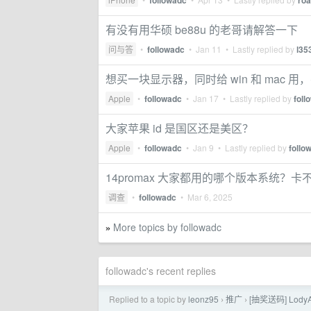
followadc
ro
有没有用华硕 be88u 的老哥请解答一下
问与答
•
followadc
•
Jan 11
• Lastly replied by
l35
想买一块显示器，同时给 win 和 mac 
Apple
•
followadc
•
Jan 17
• Lastly replied by
foll
大家苹果 id 是国区还是美区？
Apple
•
followadc
•
Jan 9
• Lastly replied by
follo
14promax 大家都用的哪个版本系统？卡
调查
•
followadc
•
Mar 6, 2025
More topics by followadc
»
followadc's recent replies
Replied to a topic by
leonz95
推广
[抽奖送码] Lod
›
›