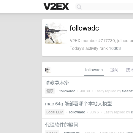
followadc
V2EX member #717730, joined on
Today's activity rank
10303
followadc
提问
技
请教荨麻疹
健康
•
followadc
•
Jul 30
• Lastly replied by
SeanY
mac 64g 能部署哪个本地大模型
Local LLM
•
followadc
•
Jun 6
• Lastly replied by
c
代理软件的疑问
iPhone
•
•
Apr 13
• Lastly replied by