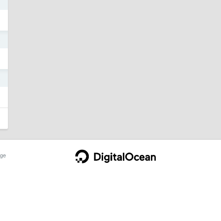
1
5
5
ge