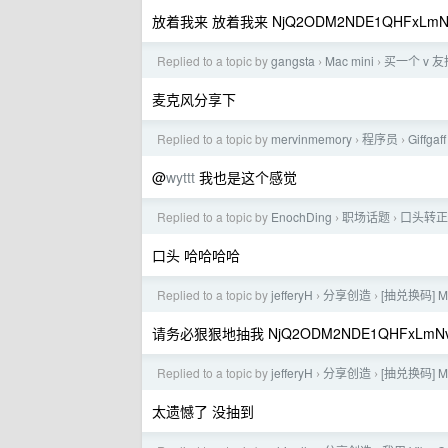
放着我来 放着我来 NjQ2ODM2NDE1QHFxLmN
Replied to a topic by
gangsta
Mac mini
买一个 v 
›
›
麦克风分享下
Replied to a topic by
mervinmemory
程序员
Giff
›
›
@
wyttt
我也是这个感觉
Replied to a topic by
EnochDing
职场话题
口头转正
›
›
口头 哈哈哈哈
Replied to a topic by
jefferyH
分享创造
[抽兑换码]
›
›
请务必狠狠地抽我 NjQ2ODM2NDE1QHFxLmNv
Replied to a topic by
jefferyH
分享创造
[抽兑换码]
›
›
太遗憾了 没抽到