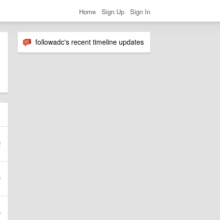
Home
Sign Up
Sign In
followadc's recent timeline updates