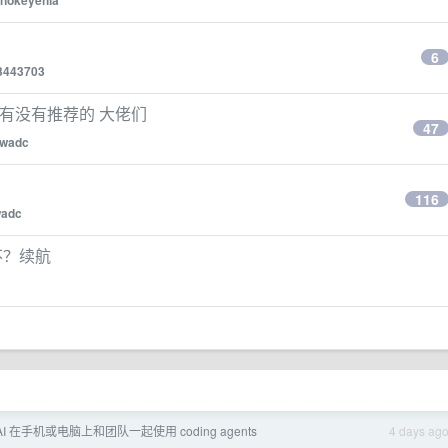
anokeyehia
6
3443703
用，有没有推荐的 大佬们
47
owadc
116
wadc
不？续航
yAI 在手机或电脑上和团队一起使用 coding agents
4 days ag