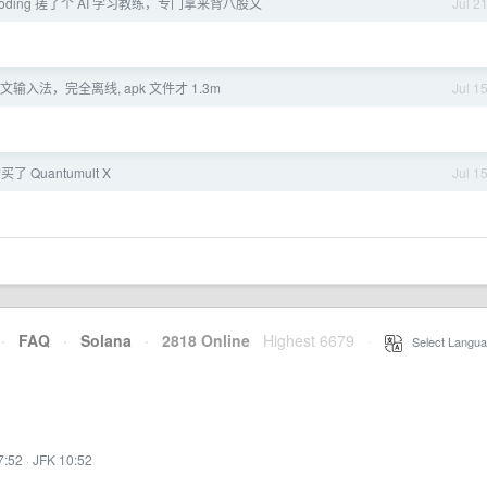
 Coding 搓了个 AI 学习教练，专门拿来背八股文
Jul 2
中文输入法，完全离线, apk 文件才 1.3m
Jul 1
买了 Quantumult X
Jul 1
·
FAQ
·
Solana
·
2818 Online
Highest 6679
·
Select Langua
7:52
·
JFK 10:52