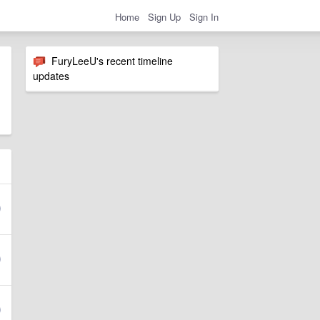
Home
Sign Up
Sign In
FuryLeeU's recent timeline
updates