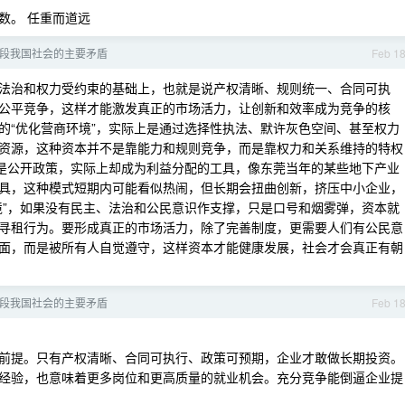
数。 任重而道远
段我国社会的主要矛盾
Feb 1
、法治和权力受约束的基础上，也就是说产权清晰、规则统一、合同可执
公平竞争，这样才能激发真正的市场活力，让创新和效率成为竞争的核
的“优化营商环境”，实际上是通过选择性执法、默许灰色空间、甚至权力
资源，这种资本并不是靠能力和规则竞争，而是靠权力和关系维持的特权
上是公开政策，实际上却成为利益分配的工具，像东莞当年的某些地下产业
具，这种模式短期内可能看似热闹，但长期会扭曲创新，挤压中小企业，
境”，如果没有民主、法治和公民意识作支撑，只是口号和烟雾弹，资本就
寻租行为。要形成真正的市场活力，除了完善制度，更需要人们有公民意
面，而是被所有人自觉遵守，这样资本才能健康发展，社会才会真正有朝
段我国社会的主要矛盾
Feb 1
前提。只有产权清晰、合同可执行、政策可预期，企业才敢做长期投资。
经验，也意味着更多岗位和更高质量的就业机会。充分竞争能倒逼企业提