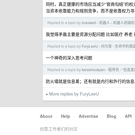
同时，真正健康的市场应当减少“官商勾结”的
当资本依靠能力和规则竞争，而不是依靠权力寻
Replied to a topic by
imaxwell
机器人
机器人初级阶
›
›
我觉得矛盾主要是资源分配问题 比如医疗 养老 
Replied to a topic by
FuryLeeU
问与答
生命中的我是
›
›
一个神奇的深入思考问题
Replied to a topic by
karashoukpan
程序员
“信息茧
›
›
防火墙就是信息差；还有就是内行和外行的信息
More replies by FuryLeeU
»
About
·
Help
·
Advertise
·
Blog
·
API
创意工作者们的社区