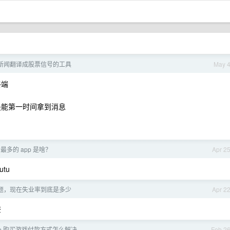
新闻翻译成股票信号的工具
May 
终端
是能第一时间拿到消息
最多的 app 是啥？
Apr 2
utu
题，现在失业率到底是多少
Apr 2
查
tore 购买游戏付款方式怎么解决
Feb 2