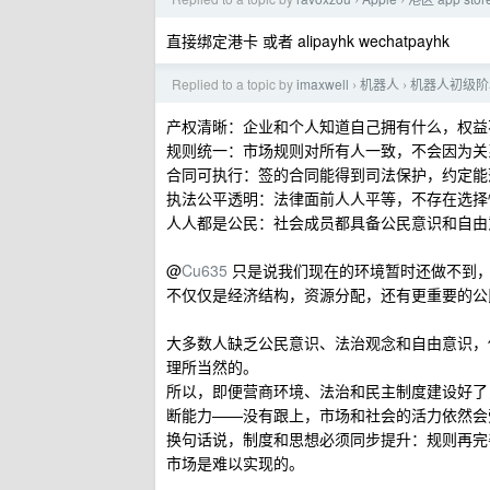
›
›
直接绑定港卡 或者 alipayhk wechatpayhk
Replied to a topic by
imaxwell
机器人
机器人初级阶
›
›
产权清晰：企业和个人知道自己拥有什么，权益
规则统一：市场规则对所有人一致，不会因为关
合同可执行：签的合同能得到司法保护，约定能
执法公平透明：法律面前人人平等，不存在选择
人人都是公民：社会成员都具备公民意识和自由
@
Cu635
只是说我们现在的环境暂时还做不到，
不仅仅是经济结构，资源分配，还有更重要的公
大多数人缺乏公民意识、法治观念和自由意识，
理所当然的。
所以，即便营商环境、法治和民主制度建设好了
断能力——没有跟上，市场和社会的活力依然会
换句话说，制度和思想必须同步提升：规则再完
市场是难以实现的。