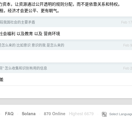
权力资本，让资源通过公开透明的规则分配，而不是依靠关系和特权。
租，经济才会更公平、更有朝气。
段我国社会的主要矛盾
Feb 1
社会福利 以及教育 以及 营商环境
怎么来的 比如意识 意识的我 是怎么来的
Feb 
房” 怎么收集和识别有用的信息
Feb 
差
·
FAQ
·
Solana
·
870 Online
Highest 6679
·
Select Languag