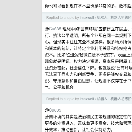
你也可以看到现在基本盘也是非常的多，数不胜
Replied to a topic by
imaxwell
机器人
机器人初级阶
›
›
@
Cu635
理想中的“营商环境”应该建立在民主
行、执法公平透明，所有企业都在同一套规则下
心。但现实中往往完全不是这样。很多地方所谓
和资本的勾结，让特定企业利用关系和特权抢占
资本。比如“企业家轻微违法不予追究”，表面
现象就是明证。权力决定资源，资本只是附属工
让资源错配，社会信任下降。也就是说“营商环
无法真正靠实力和创新竞争，更多是钱权交易和
识、守法意识和自由思想，让规则不仅存在于书
气、公平和机会。
Replied to a topic by
imaxwell
机器人
机器人初级阶
›
›
@
Cu635
营商环境的其实是法治和民主等规则的稳定性的
更多的外资进入，意味着更多资金、技术和管理
升效率，推动创新，让社会保持活力。