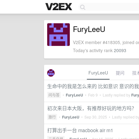
FuryLeeU
V2EX member #418305, joined on
Today's activity rank
20093
FuryLeeU
提问
技
生命中的我是怎么来的 比如意识 意识的我
问与答
•
FuryLeeU
•
Feb 9
• Lastly replied by
Fur
初次来日本大阪，有推荐好玩的地方吗？
旅行
•
FuryLeeU
•
Sep 30, 2025
• Lastly replied b
打算出手一台 macbook air m1
二手交易
•
•
Apr 16, 2025
• Lastly repli