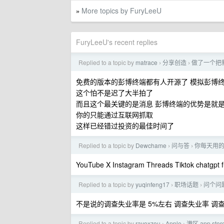
More topics by FuryLeeU
»
FuryLeeU's recent replies
Replied to a topic by
matrace
分享创造
做了一个把
›
›
免费的版本的彭博终端都有人开源了 模拟彭博
这个怕不是迟了大半拍了
而且这个最关键的是消息 彭博终端的优势是就
你的只能通过互联网抓取
这样已经错过投资的最佳时间了
Replied to a topic by
Dewchame
问与答
你每天用的
›
›
YouTube X Instagram Threads Tiktok chatgpt f
Replied to a topic by
yuqinfeng17
职场话题
问个问
›
›
不是说的调查失业率是 5%左右 调查失业率 调
Replied to a topic by
ravoxzou
Apple
港区 app s