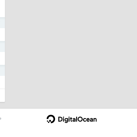
7
9
2
e