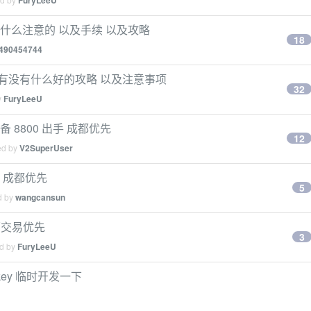
FuryLeeU
什么注意的 以及手续 以及攻略
18
490454744
有没有什么好的攻略 以及注意事项
32
y
FuryLeeU
的 准备 8800 出手 成都优先
12
ed by
V2SuperUser
出的 成都优先
5
d by
wangcansun
当面交易优先
3
ed by
FuryLeeU
key 临时开发一下