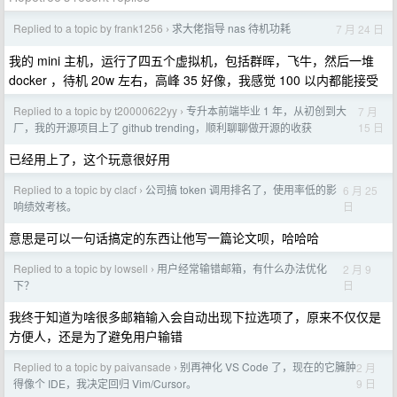
Replied to a topic by frank1256
求大佬指导 nas 待机功耗
7 月 24 日
›
我的 mini 主机，运行了四五个虚拟机，包括群晖，飞牛，然后一堆
docker ，待机 20w 左右，高峰 35 好像，我感觉 100 以内都能接受
Replied to a topic by t20000622yy
专升本前端毕业 1 年，从初创到大
7 月
›
15 日
厂，我的开源项目上了 github trending，顺利聊聊做开源的收获
已经用上了，这个玩意很好用
Replied to a topic by clacf
公司搞 token 调用排名了，使用率低的影
6 月 25
›
日
响绩效考核。
意思是可以一句话搞定的东西让他写一篇论文呗，哈哈哈
Replied to a topic by lowsell
用户经常输错邮箱，有什么办法优化
2 月 9
›
日
下？
我终于知道为啥很多邮箱输入会自动出现下拉选项了，原来不仅仅是
方便人，还是为了避免用户输错
Replied to a topic by paivansade
别再神化 VS Code 了，现在的它臃肿
2 月
›
9 日
得像个 IDE，我决定回归 Vim/Cursor。