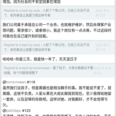
增加。因为社会的不安定因素在增加
Replied to a topic by zeze
入职了个新公司，已经三天没干活
2025 年 9
›
月 5 日
了，老同事说让我要习惯这种节奏
我们公司属于承接总公司一个业务，也就维护维护，然后处理客户反
馈问题，需求很少，或者很小。我这个岗位有一点点爽，不过这段时
间我也在自己提升别的技能。
Replied to a topic by zeze
入职了个新公司，已经三天没干活
2025 年 9
›
月 5 日
了，老同事说让我要习惯这种节奏
哈哈哈~你是三天，我是快一年了，天天混日子
Replied to a topic by tomorrowan
看了帖子，大部分都建议不要
2025 年 8 月
›
25 日
结婚，有个问题想请教下
@
tomorrowan
#118
虽然我们没孩子，但是离婚也是相当棘手的事。我不能说不爱了，就
离婚，这很不负责。人家从黄花大闺女跟我到现在。至少我得给她留
一套房，以及足够的存款吧。这样对她，对我都好，才不会觉得亏
欠。
@
patrickpu
#123