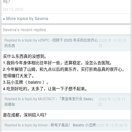
吗？
Oct 13, 2023
More topics by Ilavena
»
Ilavena's recent replies
Replied to a topic by v2NPC
回顾下 2025 年买的比较开心
2025 年 12 月 15
›
日
的东西
买什么东西真的没想到。
1.我妈今年身体相比往年好一些，还算稳定，没怎么去医院。
2.今年解锁了山姆，和九点以后的奥乐齐，买打折商品真的很开心，
觉得赚打大发了。
3.玩小丑牌（ balatro ）。
4.吃到好吃的，太多了，让我一下子想不起来。
Replied to a topic by MUSTACT
「黄金珠宝行业 Saas」
2025 年 12 月 11
›
日
招募贴
是在成都，深圳招人吗？
Replied to a topic by linivor
新电子毒品！ Balatro 小丑牌
2025 年 10 月 30 日
›