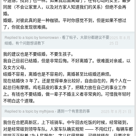
不遗憾，找到了也一样。如果我后面离婚了，在有心动的女生，最多
同居（不会让家里人，以及对方家人知道我们的关系）但绝不会再
婚。
婚姻，对彼此真的是一种枷锁。平时你感觉不到，但是如果不想过
了，你就会发现很难搞。
Replied to a topic by tomorrowan
看了帖子，大部分都建议不要
2025 年 8 月
›
25 日
结婚，有个问题想请教下
我的建议也是不要结婚，不要生孩子。
我自己目前已结婚，但是非常后悔。不好离婚了。很难面对亲戚，以
及女方父母。
结婚不容易，离婚也是不容易的，离婚甚至比结婚还麻烦。
现在结婚快 3 年了。还是觉得单身比较好，自由自在的，两个人在一
起总归有摩擦。鸡毛蒜皮的事太多了，把精力放在自己的事业工作
上。有钱也不要结婚，做一辈子不婚主义者非常爽的。可惜我年轻时
不明白这个道理。
Replied to a topic by mythjava
遇到一个有意思的事
2025 年 8 月 21 日
›
我住在合肥高新区，上下班骑车。中午回去吃饭的时候，经常碰到，
对是经常碰到领导车队。人家车队确实规矩 —— 不闯红灯，每辆车都
端端正正贴着 “为人民服务”，字儿红得晃眼。可怪就怪在，只要这车