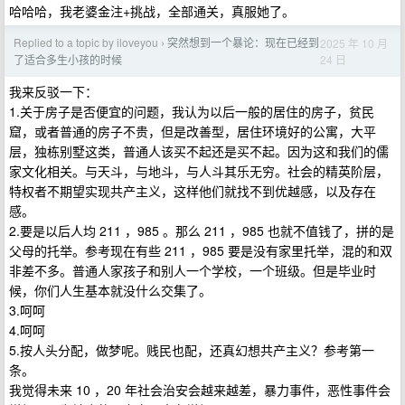
哈哈哈，我老婆金注+挑战，全部通关，真服她了。
Replied to a topic by iloveyou
突然想到一个暴论：现在已经到
2025 年 10 月
›
24 日
了适合多生小孩的时候
我来反驳一下：
1.关于房子是否便宜的问题，我认为以后一般的居住的房子，贫民
窟，或者普通的房子不贵，但是改善型，居住环境好的公寓，大平
层，独栋别墅这类，普通人该买不起还是买不起。因为这和我们的儒
家文化相关。与天斗，与地斗，与人斗其乐无穷。社会的精英阶层，
特权者不期望实现共产主义，这样他们就找不到优越感，以及存在
感。
2.要是以后人均 211 ，985 。那么 211 ，985 也就不值钱了，拼的是
父母的托举。参考现在有些 211 ，985 要是没有家里托举，混的和双
非差不多。普通人家孩子和别人一个学校，一个班级。但是毕业时
候，你们人生基本就没什么交集了。
3.呵呵
4.呵呵
5.按人头分配，做梦呢。贱民也配，还真幻想共产主义？参考第一
条。
我觉得未来 10 ，20 年社会治安会越来越差，暴力事件，恶性事件会