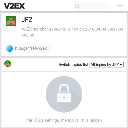
JFZ
V2EX member #166248, joined on 2016-04-04 08:47:34
+08:00
hua.ge/?ref=v2ex
Switch topics list
Per JFZ's settings, the topics list is hidden