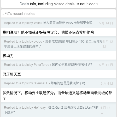
Deals
info, including closed deals, is not hidden
JFZ's recent replies
Replied to a topic by Vesc
神人同事向我要 VISA 卡号和安全码
5 月 14 日
›
挑明说呗？他不懂就正好解除误会，他懂还借直接拒绝咯
Replied to a topic by cvooc
[终身成就达成] 单日徒步 100 公里, 我开始
5 月 12
›
日
享受自己现在健康的身体了.
核动力
Replied to a topic by PeterTerpe
国内如何私密聊天/匿名讨论？
5 月 11 日
›
蓝牙聊天室
Replied to a topic by SilenceLL
苹果的信号是我误解了吗
5 月 4 日
›
多数情况下，移动要比联通优秀，而全球通又是移动里面最高级的那
个
Replied to a topic by Ho1iday
各位 GenZ 会考虑招比自己大两轮的
4 月 14
›
日
下属么？