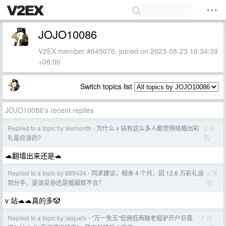
JOJO10086
V2EX member #645076, joined on 2023-08-23 16:34:39
+08:00
Switch topics list
JOJO10086's recent replies
Replied to a topic by Vermonth
为什么 v 站有这么多人都觉得结婚出彩
2 天
›
前
礼是应该的？
🐢翻墙出来还是🐢
Replied to a topic by 889434
同求建议，相亲 4 个月，因 12.8 万彩礼谈
3 天
›
前
到分手，是该妥协还是婚姻观不合？
v 站🐢🐢真的多🤡
Replied to a topic by laojuelv
“万一免五”低佣低两融老倔驴开户巨靠
7 月
›