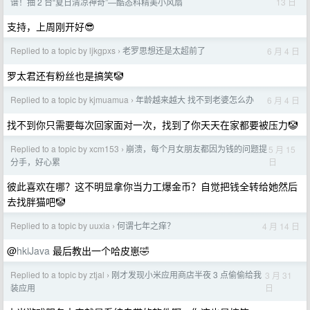
13 日
谱！抽 2 台“夏日清凉神奇”—酷态科精美小风扇
支持，上周刚开好😎
Replied to a topic by ljkgpxs
老罗思想还是太超前了
6 月 4 日
›
罗太君还有粉丝也是搞笑🤡
Replied to a topic by kjmuamua
年龄越来越大 找不到老婆怎么办
6 月 4 日
›
找不到你只需要每次回家面对一次，找到了你天天在家都要被压力🤡
Replied to a topic by xcm153
崩溃，每个月女朋友都因为钱的问题提
5 月 15
›
日
分手，好心累
彼此喜欢在哪？这不明显拿你当力工爆金币？自觉把钱全转给她然后
去找胖猫吧🤡
Replied to a topic by uuxia
何谓七年之痒？
4 月 14 日
›
@
hkiJava
最后教出一个哈皮崽🤣
Replied to a topic by ztjal
刚才发现小米应用商店半夜 3 点偷偷给我
3 月 31
›
日
装应用