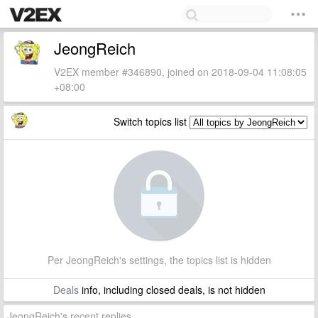
JeongReich
V2EX member #346890, joined on 2018-09-04 11:08:05
+08:00
Switch topics list
Per JeongReich's settings, the topics list is hidden
Deals
info, including closed deals, is not hidden
JeongReich's recent replies