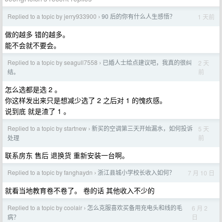
Replied to a topic by jerry933900
90 后的你有什么人生感悟？
1 天前
›
做的越多 错的越多。
能不会就不要会。
Replied to a topic by seagull7558
已婚人士给点建议吧，我真的很纠
2 天
›
前
结。
怎么选都是选 2 。
你这样发出来只是想减少选了 2 之后对 1 的愧疚感。
说到底 就是渣了 1 。
Replied to a topic by startnew
新买的空调第三天开始漏水，如何投诉
5 天
›
前
处理
联系房东 售后 退换货 重新安装一台啊。
Replied to a topic by fanghaydn
浙江县城小学校长收入如何？
7 月 10 日
›
就看当地教育卷不卷了。 卷的话 其他收入不少的
Replied to a topic by coolair
怎么克服喜欢买备用充电头和线的毛
6 月 2
›
日
病？