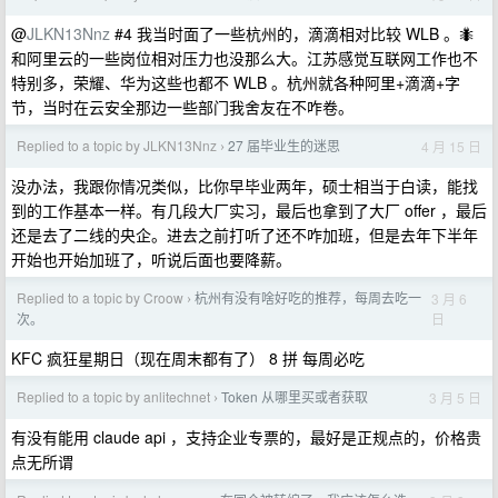
@
JLKN13Nnz
#4 我当时面了一些杭州的，滴滴相对比较 WLB 。🐜
和阿里云的一些岗位相对压力也没那么大。江苏感觉互联网工作也不
特别多，荣耀、华为这些也都不 WLB 。杭州就各种阿里+滴滴+字
节，当时在云安全那边一些部门我舍友在不咋卷。
Replied to a topic by JLKN13Nnz
27 届毕业生的迷思
4 月 15 日
›
没办法，我跟你情况类似，比你早毕业两年，硕士相当于白读，能找
到的工作基本一样。有几段大厂实习，最后也拿到了大厂 offer ，最后
还是去了二线的央企。进去之前打听了还不咋加班，但是去年下半年
开始也开始加班了，听说后面也要降薪。
Replied to a topic by Croow
杭州有没有啥好吃的推荐，每周去吃一
3 月 6
›
日
次。
KFC 疯狂星期日（现在周末都有了） 8 拼 每周必吃
Replied to a topic by anlitechnet
Token 从哪里买或者获取
3 月 5 日
›
有没有能用 claude api ，支持企业专票的，最好是正规点的，价格贵
点无所谓