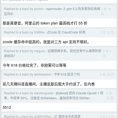
Replied to a topic by yinmin
openrouter 上 glm 5.2 的多家供应商相
7 月 19
›
日
互压价
那是真便宜，阿里云的 token plan 最高档才打 55 折
Replied to a topic by SiWXie
ZCode 比 ClaudCode 好用
7 月 12 日
›
zcode 缓存命中挺高的，就是对三方 api 支持不够好。
Replied to a topic by meguru
近期想换手机，现在还有什么推荐的安
6 月 1
›
日
卓机吗？
今年 618 价格拉完了，非刚需可以等等
Replied to a topic by abcfreedom
今年 618 是凉了吗
5 月 28 日
›
前几天蹲抖音直播间，主播说是后面大手约谈了，反内卷
Replied to a topic by xiaofangcode
[bytecat] 逆向 Claude Opus0.1 倍
4 月
›
30 日
率，中奖率 20%。注册送 500wtoken，叠加倍率可达 5000w~
3512
Replied to a topic by JLKN13Nnz
27 届毕业生的迷思
4 月 15 日
›