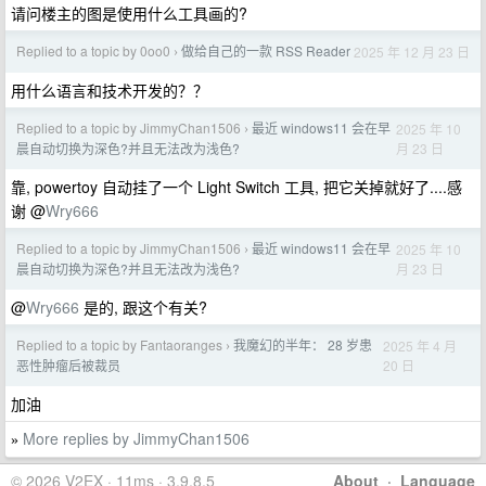
请问楼主的图是使用什么工具画的?
Replied to a topic by 0oo0
做给自己的一款 RSS Reader
2025 年 12 月 23 日
›
用什么语言和技术开发的？？
Replied to a topic by JimmyChan1506
最近 windows11 会在早
2025 年 10
›
月 23 日
晨自动切换为深色?并且无法改为浅色?
靠, powertoy 自动挂了一个 Light Switch 工具, 把它关掉就好了....感
谢 @
Wry666
Replied to a topic by JimmyChan1506
最近 windows11 会在早
2025 年 10
›
月 23 日
晨自动切换为深色?并且无法改为浅色?
@
Wry666
是的, 跟这个有关?
Replied to a topic by Fantaoranges
我魔幻的半年： 28 岁患
2025 年 4 月
›
20 日
恶性肿瘤后被裁员
加油
More replies by JimmyChan1506
»
© 2026 V2EX · 11ms · 3.9.8.5
About
·
Language