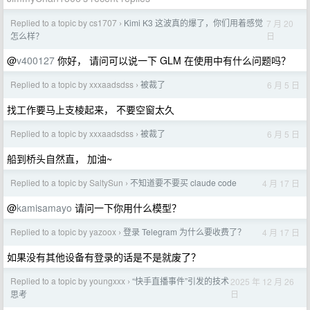
Replied to a topic by cs1707
Kimi K3 这波真的爆了，你们用着感觉
7 月 20
›
日
怎么样？
@
v400127
你好， 请问可以说一下 GLM 在使用中有什么问题吗？
Replied to a topic by xxxaadsdss
被裁了
6 月 5 日
›
找工作要马上支棱起来， 不要空窗太久
Replied to a topic by xxxaadsdss
被裁了
6 月 5 日
›
船到桥头自然直， 加油~
Replied to a topic by SaltySun
不知道要不要买 claude code
4 月 17 日
›
@
kamisamayo
请问一下你用什么模型？
Replied to a topic by yazoox
登录 Telegram 为什么要收费了？
4 月 17 日
›
如果没有其他设备有登录的话是不是就废了？
Replied to a topic by youngxxx
“快手直播事件”引发的技术
2025 年 12 月 26
›
日
思考