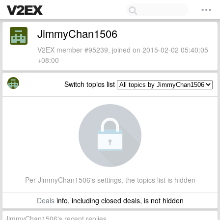
JimmyChan1506
V2EX member #95239, joined on 2015-02-02 05:40:05
+08:00
Switch topics list
Per JimmyChan1506's settings, the topics list is hidden
Deals
info, including closed deals, is not hidden
JimmyChan1506's recent replies