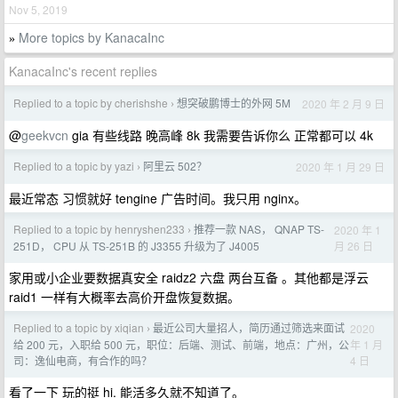
Nov 5, 2019
More topics by KanacaInc
»
KanacaInc's recent replies
Replied to a topic by cherishshe
想突破鹏博士的外网 5M
2020 年 2 月 9 日
›
@
geekvcn
gia 有些线路 晚高峰 8k 我需要告诉你么 正常都可以 4k
Replied to a topic by yazi
阿里云 502？
2020 年 1 月 29 日
›
最近常态 习惯就好 tengine 广告时间。我只用 nginx。
Replied to a topic by henryshen233
推荐一款 NAS， QNAP TS-
2020 年 1
›
月 26 日
251D， CPU 从 TS-251B 的 J3355 升级为了 J4005
家用或小企业要数据真安全 raidz2 六盘 两台互备 。其他都是浮云
raid1 一样有大概率去高价开盘恢复数据。
Replied to a topic by xiqian
最近公司大量招人，简历通过筛选来面试
2020
›
年 1 月
给 200 元，入职给 500 元，职位：后端、测试、前端，地点：广州，公
4 日
司：逸仙电商，有合作的吗？
看了一下 玩的挺 hi. 能活多久就不知道了。