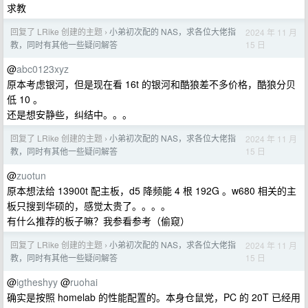
求教
回复了 LRike 创建的主题
小弟初次配的 NAS，求各位大佬指
2024 年 11 月
›
15 日
教，同时有其他一些疑问解答
@
abc0123xyz
原本考虑银河，但是现在看 16t 的银河和酷狼差不多价格，酷狼分贝
低 10 。
还是想安静些，纠结中。。。
回复了 LRike 创建的主题
小弟初次配的 NAS，求各位大佬指
2024 年 11 月
›
15 日
教，同时有其他一些疑问解答
@
zuotun
原本想法给 13900t 配主板，d5 降频能 4 根 192G 。w680 相关的主
板只搜到华硕的，感觉太贵了。。。。
有什么推荐的板子嘛？我参看参考（偷窥）
回复了 LRike 创建的主题
小弟初次配的 NAS，求各位大佬指
2024 年 11 月
›
15 日
教，同时有其他一些疑问解答
@
igtheshyy
@
ruohai
确实是按照 homelab 的性能配置的。本身仓鼠党，PC 的 20T 已经用