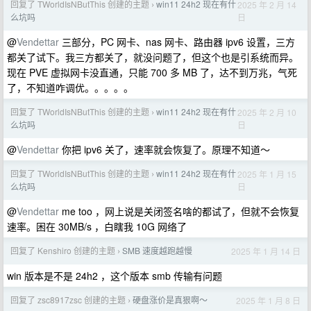
回复了 TWorldIsNButThis 创建的主题
win11 24h2 现在有什
2025 年 2 月 14
›
日
么坑吗
@
Vendettar
三部分，PC 网卡、nas 网卡、路由器 ipv6 设置，三方
都关了试下。我三方都关了，就没问题了，但这个也是引系统而异。
现在 PVE 虚拟网卡没直通，只能 700 多 MB 了，达不到万兆，气死
了，不知道咋调优。。。。。
回复了 TWorldIsNButThis 创建的主题
win11 24h2 现在有什
2025 年 2 月 10
›
日
么坑吗
@
Vendettar
你把 ipv6 关了，速率就会恢复了。原理不知道～
回复了 TWorldIsNButThis 创建的主题
win11 24h2 现在有什
2025 年 1 月 15
›
日
么坑吗
@
Vendettar
me too ，网上说是关闭签名啥的都试了，但就不会恢复
速率。困在 30MB/s ，白瞎我 10G 网络了
回复了 Kenshiro 创建的主题
SMB 速度越跑越慢
2025 年 1 月 14 日
›
win 版本是不是 24h2 ，这个版本 smb 传输有问题
回复了 zsc8917zsc 创建的主题
硬盘涨价是真狠啊～
2025 年 1 月 8 日
›