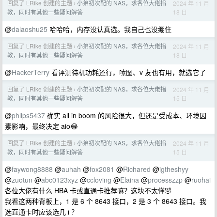
回复了 LRike 创建的主题
小弟初次配的 NAS，求各位大佬指
2024 年 11 月
›
18 日
教，同时有其他一些疑问解答
@
dalaoshu25
哈哈哈，内存没认真选。我自己也没绷住
回复了 LRike 创建的主题
小弟初次配的 NAS，求各位大佬指
2024 年 11 月
›
18 日
教，同时有其他一些疑问解答
@
HackerTerry
看评测待机功耗还行，嗦图、v 友也有用，就选它了
回复了 LRike 创建的主题
小弟初次配的 NAS，求各位大佬指
2024 年 11 月
›
15 日
教，同时有其他一些疑问解答
@
phlips5437
确实 all in boom 的风险很大，但还是受成本、环境因
素影响，最终决定 aio😂
回复了 LRike 创建的主题
小弟初次配的 NAS，求各位大佬指
2024 年 11 月
›
15 日
教，同时有其他一些疑问解答
@
faywong8888
@
auhah
@
fox2081
@
Richared
@
igtheshyy
@
zuotun
@
abc0123xyz
@
ccloving
@
Elaina
@
processzzp
@
ruohai
各位大佬有什么 HBA 卡或直通卡推荐嘛？这块不太懂🤣
我看这两种背板上，1 是 6 个 8643 接口，2 是 3 个 8643 接口。我
选直通卡时应该选几 i ？