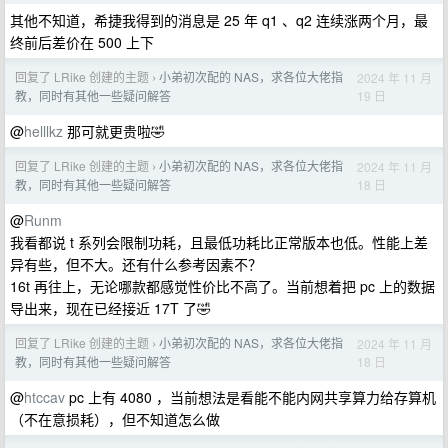
其他不知道，希捷我得到的消息是 25 年 q1 、q2 连续涨两个月，最
终前后差价在 500 上下
回复了 LRike 创建的主题
小弟初次配的 NAS，求各位大佬指
2024 年 11 月
›
19 日
教，同时有其他一些疑问解答
@
helllkz
那可就更贵啦🤣
回复了 LRike 创建的主题
小弟初次配的 NAS，求各位大佬指
2024 年 11 月
›
18 日
教，同时有其他一些疑问解答
@
Runm
我看都说 t 系列会限制功耗，且最低功耗比正常版本也低。性能上差
异有些，但不大。还有什么参考因素不？
16t 再往上，无论哪款都感觉性价比不高了。当前想着把 pc 上的数据
导出来，现在已经接近 17T 了🤣
回复了 LRike 创建的主题
小弟初次配的 NAS，求各位大佬指
2024 年 11 月
›
18 日
教，同时有其他一些疑问解答
@
htccav
pc 上有 4080 ，当前想法是看能不能内网共享算力给存算机
（不在意损耗），但不知道怎么做