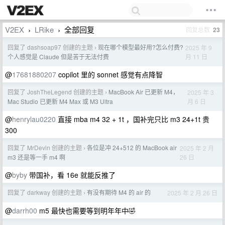
V2EX
LRike
全部回复
回复总数
23
›
›
回复了 dashsoap97 创建的主题
现在哪个模型最好用?怎么付费?
2025 年 9
›
月 11 日
个人感觉是 Claude 但是苦于无法付费
@
17681880207
copilot 里的 sonnet 感觉有点降智
回复了 JoshTheLegend 创建的主题
MacBook Air 已更新 M4，
2025 年 3
›
月 6 日
Mac Studio 已更新 M4 Max 或 M3 Ultra
@
henrylau0220
直接 mba m4 32 + 1t ，国补完只比 m3 24+1t 贵
300
回复了 MrDevin 创建的主题
各位是冲 24+512 的 MacBook air
2025 年 2 月
›
26 日
m3 还是等一手 m4 啊
@
byby
带国补，看 16e 就能反推了
回复了 darkway 创建的主题
有没有期待 M4 的 air 的
2025 年 2 月 26 日
›
@
darrh00
m5 最快也需要等到明年年中🤣