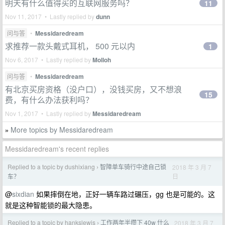
明天有什么值得买的互联网服务吗？
11
Nov 11, 2017 • Lastly replied by
dunn
问与答
•
Messidaredream
求推荐一款头戴式耳机， 500 元以内
1
Nov 6, 2017 • Lastly replied by
Molloh
问与答
•
Messidaredream
有北京买房资格（没户口），没钱买房，又不想浪
15
费，有什么办法获利吗？
Nov 1, 2017 • Lastly replied by
Messidaredream
More topics by Messidaredream
»
Messidaredream's recent replies
Replied to a topic by dushixiang
智障单车骑行中途自己锁
2018 年 3 月 7
›
日
车？
@
sixdian
如果摔倒在地，正好一辆车路过碾压，gg 也是可能的。这
就是这种智能锁的最大隐患。
Replied to a topic by hankslewis
工作两年半攒下 40w 什么
2018 年 3 月 7
›