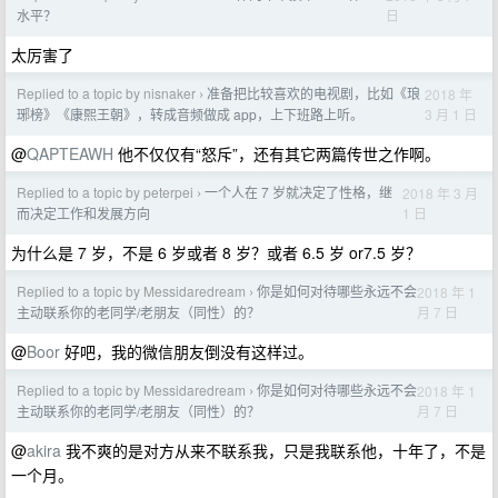
日
水平？
太厉害了
Replied to a topic by nisnaker
准备把比较喜欢的电视剧，比如《琅
2018 年
›
3 月 1 日
琊榜》《康熙王朝》，转成音频做成 app，上下班路上听。
@
QAPTEAWH
他不仅仅有“怒斥”，还有其它两篇传世之作啊。
Replied to a topic by peterpei
一个人在 7 岁就决定了性格，继
2018 年 3 月
›
1 日
而决定工作和发展方向
为什么是 7 岁，不是 6 岁或者 8 岁？或者 6.5 岁 or7.5 岁？
Replied to a topic by Messidaredream
你是如何对待哪些永远不会
2018 年 1
›
月 7 日
主动联系你的老同学/老朋友（同性）的？
@
Boor
好吧，我的微信朋友倒没有这样过。
Replied to a topic by Messidaredream
你是如何对待哪些永远不会
2018 年 1
›
月 7 日
主动联系你的老同学/老朋友（同性）的？
@
akira
我不爽的是对方从来不联系我，只是我联系他，十年了，不是
一个月。