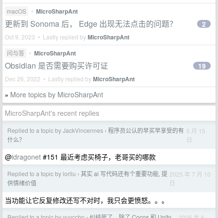
macOS
•
MicroSharpAnt
更新到 Sonoma 后， Edge 出现无法点击的问题？
2
Oct 9, 2023 • Lastly replied by
MicroSharpAnt
问与答
•
MicroSharpAnt
Obsidian 是否需要购买许可证
19
Dec 26, 2022 • Lastly replied by
MicroSharpAnt
More topics by MicroSharpAnt
»
MicroSharpAnt's recent replies
Replied to a topic by JackVincennes
程序员公认的早买早享受的有
5 月 15
›
日
什么？
@
idragonet
#151 最近考虑买椅子，老哥买的哪款
Replied to a topic by iorilu
其实 ai 写代码还有个重要功能, 提
2025 年 7 月 10
›
日
供情绪价值
当功能让它反复修改还写不对时，我只会更愤怒。。。
Replied to a topic by yuycchn
纠结死了，除了 Cocos 和 Unity，
2025 年 6
›