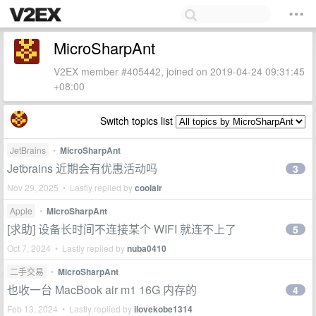
MicroSharpAnt
V2EX member #405442, joined on 2019-04-24 09:31:45
+08:00
Switch topics list
JetBrains
•
MicroSharpAnt
Jetbrains 近期会有优惠活动吗
3
Nov 29, 2025 • Lastly replied by
coolair
Apple
•
MicroSharpAnt
[求助] 设备长时间不连接某个 WIFI 就连不上了
5
Oct 7, 2024 • Lastly replied by
nuba0410
二手交易
•
MicroSharpAnt
也收一台 MacBook air m1 16G 内存的
4
Feb 13, 2024 • Lastly replied by
ilovekobe1314