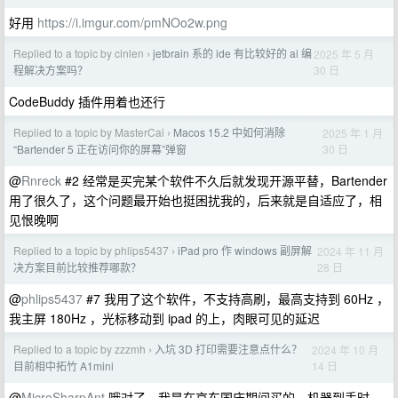
好用
https://i.imgur.com/pmNOo2w.png
Replied to a topic by cinlen
jetbrain 系的 ide 有比较好的 ai 编
2025 年 5 月
›
30 日
程解决方案吗？
CodeBuddy 插件用着也还行
Replied to a topic by MasterCai
Macos 15.2 中如何消除
2025 年 1 月
›
30 日
“Bartender 5 正在访问你的屏幕”弹窗
@
Rnreck
#2 经常是买完某个软件不久后就发现开源平替，Bartender
用了很久了，这个问题最开始也挺困扰我的，后来就是自适应了，相
见恨晚啊
Replied to a topic by phlips5437
iPad pro 作 windows 副屏解
2024 年 11 月
›
28 日
决方案目前比较推荐哪款？
@
phlips5437
#7 我用了这个软件，不支持高刷，最高支持到 60Hz ，
我主屏 180Hz ，光标移动到 ipad 的上，肉眼可见的延迟
Replied to a topic by zzzmh
入坑 3D 打印需要注意点什么？
2024 年 10 月
›
14 日
目前相中拓竹 A1mini
@
MicroSharpAnt
哦对了，我是在京东国庆期间买的，机器到手时，