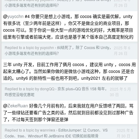
月 26 日
小游戏多端发布还有别的选择吗？
@
yuycchn
#4 你要只是想上小游戏，那 cocos 确实是最优解，unity
有很多坑（至少两年前是这样），你又不是做企业的商业项目，那
cocos 可以。至于你说一些大型一点的游戏优化的好，大概率是项目
组里有引擎或者前端大佬，应该也是基于某个版本自己高度定制化的
Replied to a topic by yuycchn
纠结死了，除了 Cocos 和 Unity，
2025 年 6
›
月 26 日
小游戏多端发布还有别的选择吗？
三年 unity 开发，目前工作用了俩月 cocos ，建议用 unity ，cocos 用
起来太糟心了。当然如果你做的是微信小游戏这种，那 cocos 还是合
适的。unity6 的新特性一般也用不到吧，unity2021 左右的就够了
Replied to a topic by dongQQ
京东 plus+QQ 音乐 158 每年，
2025 年 5 月
›
30 日
咋感觉没啥优惠呢
@
ZekeRuan
好像几个月前有的，后来我就在用户反馈喷了两回，骂
了一些绿钻还要看广告之类的话，然后就到目前都没见到过那种广告
了，不过每天签到那个弹窗还是弹
Replied to a topic by wanniwa
EditorJumper: 让 Cursor、VS
2025 年 5
›
月 30 日
Code、trae、Windsurf 和 JetBrains IDE 切换如丝般顺滑