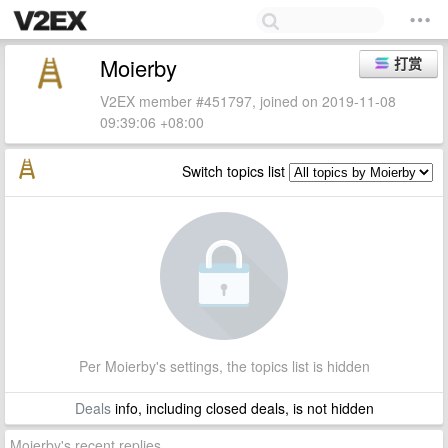
Moierby
打赏
V2EX member #451797, joined on 2019-11-08
09:39:06 +08:00
Switch topics list
Per Moierby's settings, the topics list is hidden
Deals
info, including closed deals, is not hidden
Moierby's recent replies