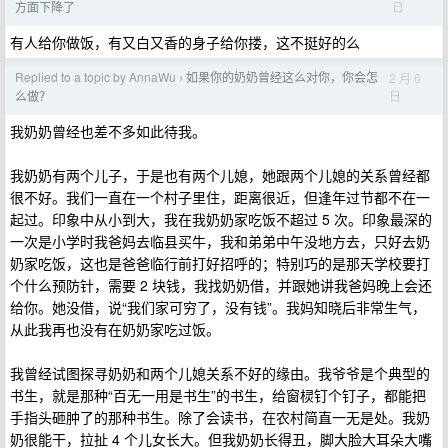
日
方面下降了
有人给你做饭，有又白又香的身子给你搂，这不挺好的么
Replied to a topic by AnnaWu
如果你的奶奶曾经这么对你，你会怎
2 月 6
›
日
么做？
我奶奶曾经也差不多如此待我。
我奶奶有两个儿子，于是也有两个儿媳，她跟两个儿媳的关系曾经都
很不好。我们一直在一个村子里住，距离很近，但逢年过节都不在一
起过。印象中从小到大，我在我奶奶家吃饭不超过 5 次。印象最深的
一次是小学时我爸妈去临县买牛，我和弟弟中午没地方去，只好去奶
奶家吃饭，这也是爸爸临行前打好招呼的；特别巧的是那天学校要打
个什么预防针，需要 2 块钱，我找奶奶借，并跟她讲我爸妈晚上会还
给你。她没借，说“我们家可穷了，没有钱”。我妈知晓后非常生气，
从此我再也没有在奶奶家吃过饭。
我曾经试图探寻奶奶和两个儿媳关系不好的缘由。我爷爷是个典型的
书生，就是那种“百无一用是书生”的书生，给窗棂钉个钉子，都能把
手指头砸肿了的那种书生。除了会读书，在农村简直一无是处。我奶
奶很能干，拉扯 4 个儿女长大。但我奶奶长得丑，脚大脸大耳朵大嘴