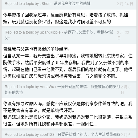
Replied to a topic by JShen
说说我今年过年的感触
2 月 24 日
›
今年带孩子回老家过年，反而感觉挺有意思，陪着孩子放炮、抓娃
娃，玩到腻也没花多少钱，但这是我小时候可望不可及的
Replied to a topic by SparkRipple
从春节与父辈争吵，看精神“弑
2 月 22
›
日
父”
曾经我与父亲也有类似的争吵经历。
但自从某一年，我母亲查出了早期肿瘤，我带她辗转北京找专家，住
院做手术，然后平安度过了 5 年生存期。我做到了父亲做不到的事
情，起码在他自己看来他做不到，然后我们的地位就有点变了。他很
少再以权威自居与我沟通或者指挥我做事，与之前完全不同。
Replied to a topic by AnnaWu
一捧碎碗里的亲情：那些被偏心的岁月
2 月 8
›
日
划开的裂痕
你没有探寻过原因吗，感觉不应该仅仅是你们家条件差导致的吧。我
不是受害者有罪论，就是单纯很好奇。
我妈嫁过来也是很快分家，我奶奶对我妈对我们也很刻薄，导致关系
很差。但她对所有儿媳和孙辈都很差，一视同仁...
Replied to a topic by sport123
只要是结婚了的人，个人生活质量都各
2 月 6
›