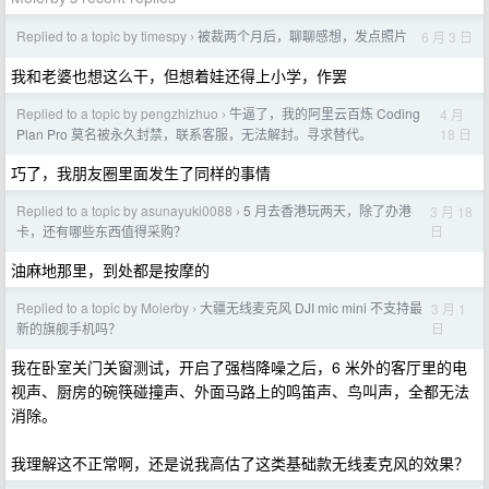
Replied to a topic by timespy
被裁两个月后，聊聊感想，发点照片
6 月 3 日
›
我和老婆也想这么干，但想着娃还得上小学，作罢
Replied to a topic by pengzhizhuo
牛逼了，我的阿里云百炼 Coding
4 月
›
18 日
Plan Pro 莫名被永久封禁，联系客服，无法解封。寻求替代。
巧了，我朋友圈里面发生了同样的事情
Replied to a topic by asunayuki0088
5 月去香港玩两天，除了办港
3 月 18
›
日
卡，还有哪些东西值得采购？
油麻地那里，到处都是按摩的
Replied to a topic by Moierby
大疆无线麦克风 DJI mic mini 不支持最
3 月 1
›
日
新的旗舰手机吗？
我在卧室关门关窗测试，开启了强档降噪之后，6 米外的客厅里的电
视声、厨房的碗筷碰撞声、外面马路上的鸣笛声、鸟叫声，全都无法
消除。
我理解这不正常啊，还是说我高估了这类基础款无线麦克风的效果？