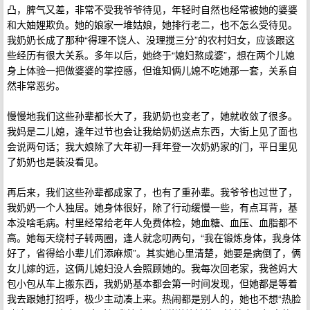
凸，脾气又差，非常不受我爷爷待见，年轻时自然也经常被她的婆婆
和大妯娌欺负。她的娘家一堆姑娘，她排行老二，也不怎么受待见。
我奶奶长成了那种“得理不饶人、没理搅三分”的农村妇女，应该跟这
些经历有很大关系。多年以后，她终于“媳妇熬成婆”，想在两个儿媳
身上体验一把做婆婆的掌控感，但谁知俩儿媳不吃她那一套，关系自
然非常恶劣。
慢慢地我们这些孙辈都长大了，我奶奶也变老了，她就收敛了很多。
我妈是二儿媳，逢年过节也会让我给奶奶送点东西，大街上见了面也
会说两句话；我大娘除了大年初一拜年登一次奶奶家的门，平日里见
了奶奶也是装没看见。
再后来，我们这些孙辈都成家了，也有了重孙辈。我爷爷也过世了，
我奶奶一个人独居。她身体很好，除了行动缓慢一些，有点耳背，基
本没啥毛病。村里经常给老年人免费体检，她血糖、血压、血脂都不
高。她每天绕村子转两圈，逢人就念叨两句，“我在锻炼身体，我身体
好了，省得给小辈儿们添麻烦”。其实她心里清楚，她要是病倒了，俩
女儿嫁的远，这俩儿媳妇没人会照顾她的。我每次回老家，我爸妈大
包小包从车上搬东西，我奶奶基本都会第一时间发现，但她都是等着
我去跟她打招呼，极少主动凑上来。热闹都是别人的，她也不想“热脸