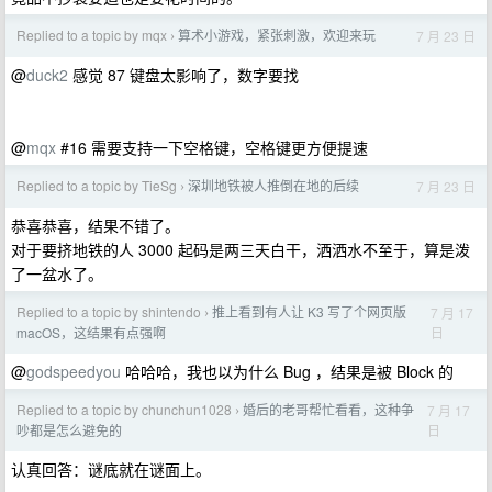
Replied to a topic by mqx
算术小游戏，紧张刺激，欢迎来玩
7 月 23 日
›
@
duck2
感觉 87 键盘太影响了，数字要找
@
mqx
#16 需要支持一下空格键，空格键更方便提速
Replied to a topic by TieSg
深圳地铁被人推倒在地的后续
7 月 23 日
›
恭喜恭喜，结果不错了。
对于要挤地铁的人 3000 起码是两三天白干，洒洒水不至于，算是泼
了一盆水了。
Replied to a topic by shintendo
推上看到有人让 K3 写了个网页版
7 月 17
›
日
macOS，这结果有点强啊
@
godspeedyou
哈哈哈，我也以为什么 Bug ，结果是被 Block 的
Replied to a topic by chunchun1028
婚后的老哥帮忙看看，这种争
7 月 17
›
日
吵都是怎么避免的
认真回答：谜底就在谜面上。