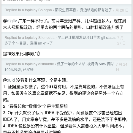
Replied to a topic by Bologna
都说生育率低，身边结婚的都有娃了
7 月 28 日
›
@
digitv
广东一样不行了。前两年去妇产科、儿科超级多人，现在周
末人都稀稀疏疏，经常去的两个医院的眼科、口腔科都改造升级了
Replied to a topic by SilenceLL
早上迷迷糊糊发现项目里面 git status
7 月
›
27 日
多了个 '~'目录，直接 rm -rf ~了
提神效果比咖啡好👌
Replied to a topic by dismantle
做了一年的个人站, 被月活 50W 网站
7 月 24
›
日
100%抄袭, 已实锤
@
xuld
没看到什么客观，全是主观。
1. 证据显示抄袭了，这个非常有用，不是靠嘴说的，不仅法庭上有
用，如果没有这篇文章证据不充足，得到的评论会是另外一个方向
的。
2. “看得起你”“敬佩你”全是主观臆想
3. Op 开头就说了认同 IDEA 不受保护，问题是这个抄袭已经超出
IDEA 了，用文章来毕竟，差不多是洗稿的水平，还是洗不干净那种。
4. IDEA 说说是没有什么壁垒，但是要深入需要投入大量时间成本，
竟品不抄袭要追也是要花时间的。