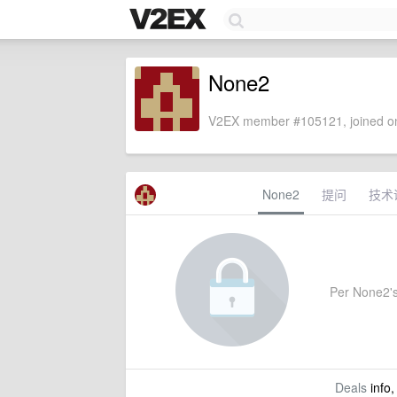
None2
V2EX member #105121, joined on
None2
提问
技术
Per None2's 
Deals
info,