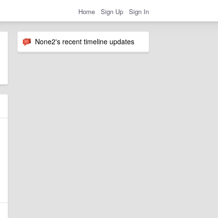
Home
Sign Up
Sign In
None2's recent timeline updates