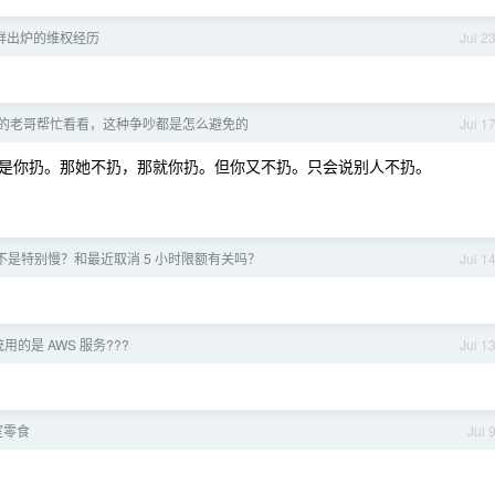
鲜出炉的维权经历
Jul 2
的老哥帮忙看看，这种争吵都是怎么避免的
Jul 1
是你扔。那她不扔，那就你扔。但你又不扔。只会说别人不扔。
是不是特别慢？和最近取消 5 小时限额有关吗？
Jul 1
用的是 AWS 服务???
Jul 1
室零食
Jul 