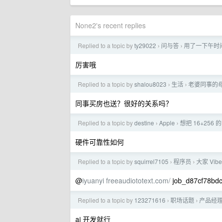
None2's recent replies
Replied to a topic by
ty29022
问与答
用了一下午时间，
›
›
厉害哦
Replied to a topic by
shalou8023
生活
老婆同事的
›
›
同事买房也送？很好的关系吗？
Replied to a topic by
destine
Apple
想把 16+256 
›
›
硬件可靠性如何
Replied to a topic by
squirrel7105
程序员
大家 Vi
›
›
@
iyuanyi
freeaudiototext.com/
job_d87cf78
Replied to a topic by
123271616
职场话题
产品经理
›
›
ai 开发就行