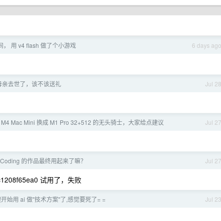
 用 v4 flash 做了个小游戏
6 days ag
母亲去世了，该不该送礼
Jul 2
的 M4 Mac Mini 换成 M1 Pro 32+512 的无头骑士，大家给点建议
Jul 2
beCoding 的作品最终用起来了嘛？
Jul 2
bdc1208f65ea0 试用了，失败
开始用 ai 做"技术方案"了,感觉要死了= =
Jul 2