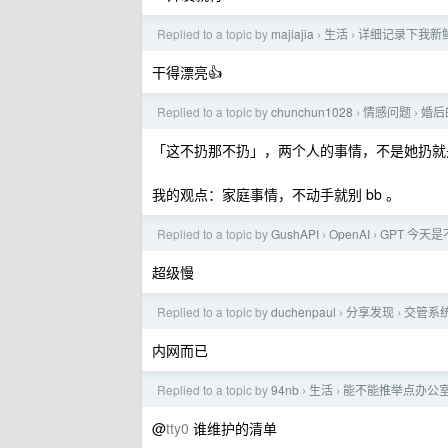
Replied to a topic by
majiajia
生活
详细记录下我新
›
›
干得漂亮👍
Replied to a topic by
chunchun1028
情感问题
婚后
›
›
「这不扔那不扔」，两个人的事情，不是她扔就
我的观点：家庭事情，不动手就别 bb 。
Replied to a topic by
GushAPI
OpenAI
GPT 今天
›
›
超级慢
Replied to a topic by
duchenpaul
分享发现
交管系统
›
›
内网而已
Replied to a topic by
94nb
生活
能不能推举点办公
›
›
@
tty0
谁维护的清单