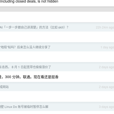
 including closed deals, is not hidden
AI「一步一步跟自己讲清楚」的方法（比如 skill）？
22h 24m ag
“地陪”帖吗？后来怎么没人继续分享了
1 day ag
击西， 8 月 1 日起宽带也偷偷涨价了
2 days ag
 流量，300 分钟。联通。现在看还是挺香
成网站
2 days ag
隔壁 Linux Do 账号被临时暂停怎么解
3 days ag