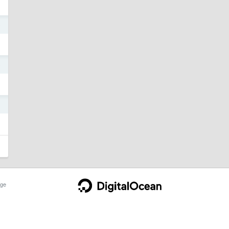
o
o
8
ge