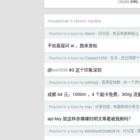
Deals
info,
mouseman's recent replies
Replied to a topic by
llbbzh
问与答
有没有那种能让 
›
›
不如直接问 ai ，跑来发帖
Replied to a topic by
Clapper1253
生活
还记得那个
›
›
@
lee0508
#3 这个印象深刻
Replied to a topic by
bzkmsjy
宽带症候群
好一个声东
›
›
成都 64 元，1000m ，4 个副卡免费，300g
Replied to a topic by
mqx
分享创造
有趣新闻头条生
›
›
api key 就这样赤裸裸的明文等着被我刷吗？
Replied to a topic by
e5b9dad02b882816
问与答
›
›