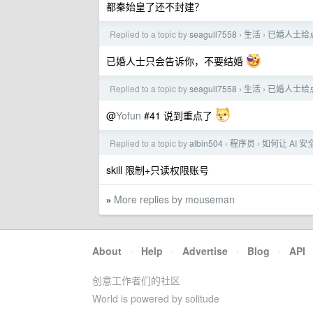
都秦始皇了还不封建？
Replied to a topic by
seagull7558
生活
已婚人士给
›
›
已婚人士只会告诉你，不要结婚
Replied to a topic by
seagull7558
生活
已婚人士给
›
›
@
Yofun
#41 说到重点了
Replied to a topic by
albin504
程序员
如何让 AI
›
›
skill 限制+只读权限账号
More replies by mouseman
»
About
·
Help
·
Advertise
·
Blog
·
API
创意工作者们的社区
World is powered by solitude