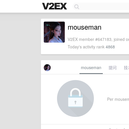
mouseman
V2EX member #647183, joined on
Today's activity rank
4868
mouseman
提问
技
Per mouseman