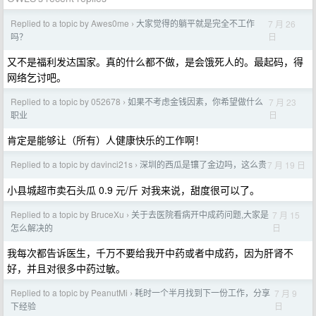
Replied to a topic by Awes0me
大家觉得的躺平就是完全不工作
7 月 26
›
日
吗？
又不是福利发达国家。真的什么都不做，是会饿死人的。最起码，得
网络乞讨吧。
Replied to a topic by 052678
如果不考虑金钱因素，你希望做什么
7 月 23
›
日
职业
肯定是能够让（所有）人健康快乐的工作啊！
Replied to a topic by davinci21s
深圳的西瓜是镶了金边吗，这么贵
7 月 19 日
›
小县城超市卖石头瓜 0.9 元/斤 对我来说，甜度很可以了。
Replied to a topic by BruceXu
关于去医院看病开中成药问题,大家是
7 月 15
›
日
怎么解决的
我每次都告诉医生，千万不要给我开中药或者中成药，因为肝肾不
好，并且对很多中药过敏。
Replied to a topic by PeanutMi
耗时一个半月找到下一份工作，分享
7 月 9
›
日
下经验