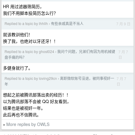
HR 用过滤器筛简历，
我们不用脚本投简历怎么行？
Replied to a topic by lhhllh
有些亲戚真是不当人
7 月 9 日
›
就该教训他们！
换了我，也绝对以牙还牙！！
Replied to a topic by ghost024
我问个问题，兄弟们有因为用机械键
7 月 7
›
日
盘手痛的吗？
多健身就行了。
Replied to a topic by loving29cn
离职微软账号没退，被同事视奸一
7 月 7
›
日
年
想起之前被腾讯部落出卖的经历！！
以为腾讯部落不会被 QQ 好友看到，
结果也是被视奸一年。
此后再也不信腾讯。
More replies by OWLS
»