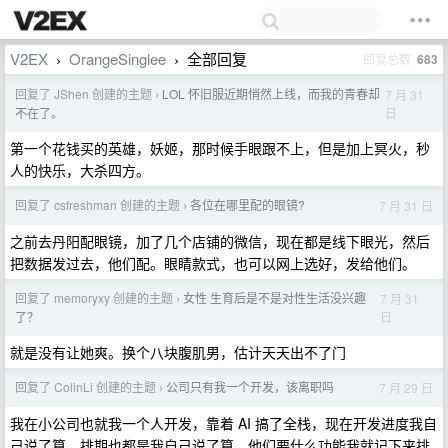
V2EX
OrangeSinglee
全部回复
回复总数
683
›
›
回复了 JShen 创建的主题
LOL 怀旧服近期悄然上线，而我的青春却
7 月 31
›
日
不在了。
第一个花钱买的英雄，妖姬，那时候手眼跟不上，但是加上冥火，秒
人的快乐，大杀四方。
回复了 csfreshman 创建的主题
各位在哪里配的眼镜?
7 月 31 日
›
之前去丹阳配眼镜，加了几个店铺的微信，现在都是线下眼光，然后
把数据发过去，他们配。眼睛款式，也可以网上选好，发给他们。
回复了 memoryxy 创建的主题
女性 生育后是不是对性生活没兴趣
7 月 31
›
日
了？
就是没有让她爽。换个八块腹肌男，估计天天出不了门
回复了 ColinLi 创建的主题
公司只有我一个开发，该离职吗
7 月 29 日
›
我在小公司也就我一个人开发，靠着 AI 搞了全栈，现在开发进度我自
己说了算。排期也都是我自己说了算。他们要什么功能我就记下来排