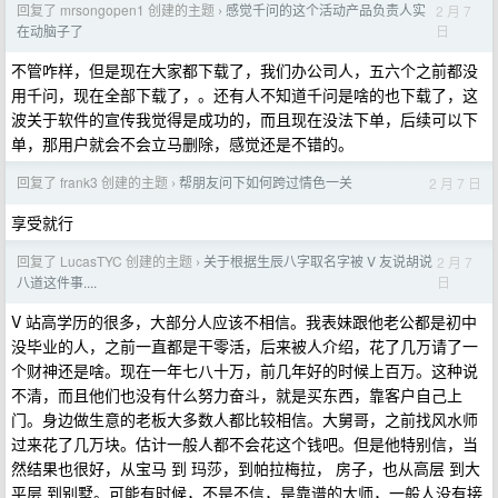
回复了 mrsongopen1 创建的主题
感觉千问的这个活动产品负责人实
2 月 7
›
日
在动脑子了
不管咋样，但是现在大家都下载了，我们办公司人，五六个之前都没
用千问，现在全部下载了，。还有人不知道千问是啥的也下载了，这
波关于软件的宣传我觉得是成功的，而且现在没法下单，后续可以下
单，那用户就会不会立马删除，感觉还是不错的。
回复了 frank3 创建的主题
帮朋友问下如何跨过情色一关
2 月 7 日
›
享受就行
回复了 LucasTYC 创建的主题
关于根据生辰八字取名字被 V 友说胡说
2 月 7
›
日
八道这件事....
V 站高学历的很多，大部分人应该不相信。我表妹跟他老公都是初中
没毕业的人，之前一直都是干零活，后来被人介绍，花了几万请了一
个财神还是啥。现在一年七八十万，前几年好的时候上百万。这种说
不清，而且他们也没有什么努力奋斗，就是买东西，靠客户自己上
门。身边做生意的老板大多数人都比较相信。大舅哥，之前找风水师
过来花了几万块。估计一般人都不会花这个钱吧。但是他特别信，当
然结果也很好，从宝马 到 玛莎，到帕拉梅拉， 房子，也从高层 到大
平层 到别墅。可能有时候，不是不信，是靠谱的大师，一般人没有接