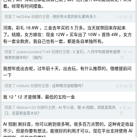
着。经常有时间摸鱼。
回复了 tw234tw 创建的主题
很好奇大家的彩礼都有多少
7 月 22 日
›
河南，彩礼 18.8W ，三金去年买的 5 万多。当天就带回来存起来
了。结婚，女方嫁妆：现金 12W + 买车出了 10W + 首饰 4W 。女方
有一套全款房，我自己也有一套，都是各自单独所有。
回复了 yuwancumian27149 创建的主题
V 友们，八月中旬旅游有值得
7 月 14
›
日
推荐的城市吗？（国内）
我想年底出去呢，过年前十天，出去玩，有什么推荐的，借楼提前问
一下
回复了 midsolo 创建的主题
这种情况该跑路吗？
6 月 26 日
›
我 12 * 12 才是微薄，最低的五险一金
回复了 itfallrain123 创建的主题
AI 写小说、做 AI 短剧，到底是真风
6 月 26
›
日
口，还是割韭菜大坑？
AI 短剧 刷抖音，你可以刷到很多啊，很多百万点赞的，这种肯定收益
不少。但是你要有想法，能很好的利用才可以，现在平台支持使用 AI