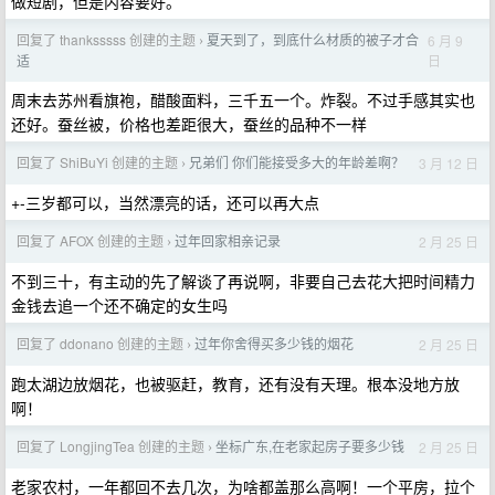
做短剧，但是内容要好。
回复了 thanksssss 创建的主题
夏天到了，到底什么材质的被子才合
6 月 9
›
日
适
周末去苏州看旗袍，醋酸面料，三千五一个。炸裂。不过手感其实也
还好。蚕丝被，价格也差距很大，蚕丝的品种不一样
回复了 ShiBuYi 创建的主题
兄弟们 你们能接受多大的年龄差啊？
3 月 12 日
›
+-三岁都可以，当然漂亮的话，还可以再大点
回复了 AFOX 创建的主题
过年回家相亲记录
2 月 25 日
›
不到三十，有主动的先了解谈了再说啊，非要自己去花大把时间精力
金钱去追一个还不确定的女生吗
回复了 ddonano 创建的主题
过年你舍得买多少钱的烟花
2 月 25 日
›
跑太湖边放烟花，也被驱赶，教育，还有没有天理。根本没地方放
啊！
回复了 LongjingTea 创建的主题
坐标广东,在老家起房子要多少钱
2 月 25 日
›
老家农村，一年都回不去几次，为啥都盖那么高啊！一个平房，拉个