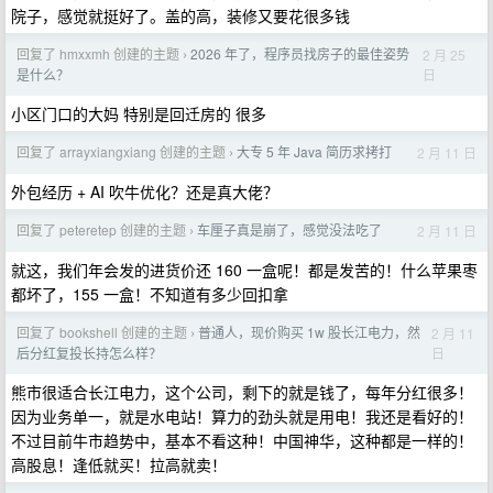
院子，感觉就挺好了。盖的高，装修又要花很多钱
回复了 hmxxmh 创建的主题
2026 年了，程序员找房子的最佳姿势
2 月 25
›
日
是什么？
小区门口的大妈 特别是回迁房的 很多
回复了 arrayxiangxiang 创建的主题
大专 5 年 Java 简历求拷打
2 月 11 日
›
外包经历 + AI 吹牛优化？还是真大佬？
回复了 peteretep 创建的主题
车厘子真是崩了，感觉没法吃了
2 月 11 日
›
就这，我们年会发的进货价还 160 一盒呢！都是发苦的！什么苹果枣
都坏了，155 一盒！不知道有多少回扣拿
回复了 bookshell 创建的主题
普通人，现价购买 1w 股长江电力，然
2 月 11
›
日
后分红复投长持怎么样？
熊市很适合长江电力，这个公司，剩下的就是钱了，每年分红很多！
因为业务单一，就是水电站！算力的劲头就是用电！我还是看好的！
不过目前牛市趋势中，基本不看这种！中国神华，这种都是一样的！
高股息！逢低就买！拉高就卖！