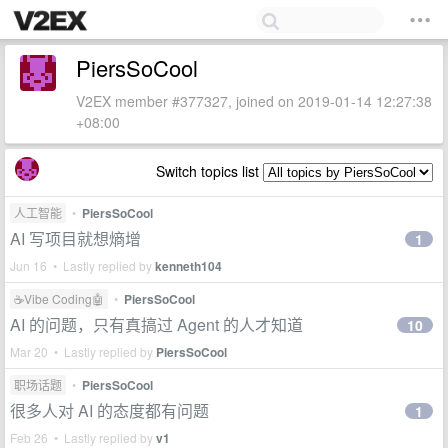
PiersSoCool
V2EX member #377327, joined on 2019-01-14 12:27:38
+08:00
Switch topics list
人工智能
•
PiersSoCool
AI 写项目就想熵增
1
Jun 16 • Lastly replied by
kenneth104
☕Vibe Coding🤖
•
PiersSoCool
AI 的问题，只有真搞过 Agent 的人才知道
10
Mar 20 • Lastly replied by
PiersSoCool
职场话题
•
PiersSoCool
很多人对 AI 的态度都有问题
1
Feb 26 • Lastly replied by
v1