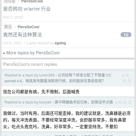
问与答
•
PiersSoCool
是否转向 vr/ar/mr 行业
Nov 2, 2022
算法
•
PiersSoCool
竟然还有这种算法
10
Oct 9, 2021 • Lastly replied by
zgoing
More topics by PiersSoCool
»
PiersSoCool's recent replies
Replied to a topic by lumm369
公司给每个研发分配了不限量 CC
5 月
›
25 日
sonnet 4.6，每周发布额度消耗排行榜，如何能排名靠前些呢？
现在公司都是有病，先不限制，后面喊贵
Replied to a topic by booyah
鼻中隔偏曲术后归来，后悔没早点做
4 月 30 日
›
我做过，当时有用，后面还可能歪掉，我的建议就是，洗鼻器是必须
的，每天冲洗表面，不要经常深度冲洗，会舒服非常多，我有鼻窦
炎，吃点头孢克圬，洗鼻，好非常多，一定要坚持洗，不要扣