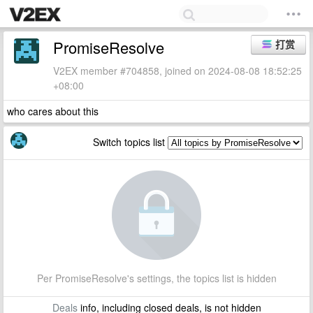
PromiseResolve
打赏
V2EX member #704858, joined on 2024-08-08 18:52:25
+08:00
who cares about this
Switch topics list
Per PromiseResolve's settings, the topics list is hidden
Deals
info, including closed deals, is not hidden