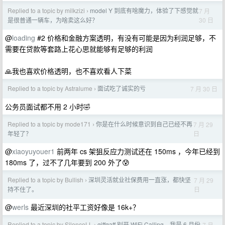
Replied to a topic by milkzizi
model Y 到底有啥魔力，体验了下感觉就
7 月
›
30 日
是很普通一辆车，为啥卖这么好？
@
loading
#2 价格和金融方案透明，有没有可能是因为利润足够，不
需要在贷款等套路上花心思就能够有足够的利润
🙏我也喜欢价格透明，也不喜欢看人下菜
Replied to a topic by Astralume
面试吃了诚实的亏
7 月 30 日
›
公务员面试都不用 2 小时🤣
Replied to a topic by mode171
你是在什么时候意识到自己已经不再
7 月 29
›
日
年轻了？
@
xiaoyuyouer1
前两年 cs 架狙反应力测试还在 150ms ，今年已经到
180ms 了，过不了几年要到 200 外了😰
Replied to a topic by Bullish
深圳灵活就业社保费用一直涨，都快坚
7 月 29
›
日
持不住了。
@
werls
最近深圳的社平工资好像是 16k+？
Replied to a topic by SilenceLL
giffgaff 别开 WiFi Calling，我是 6 月份
7 月