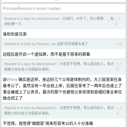
PromiseResolve's recent replies
Replied to a topic by lananshaonian
兄弟们，分手了，好心累啊……发
2 天
›
前
泄吐槽一下。
谁和你是兄弟
Replied to a topic by Rorysky
uu 远程 的完成度太高了
3 天前
›
远程后是开启一个虚拟屏，而不是基于原来的屏幕
Replied to a topic by Mayday9421
大家觉不觉得，考公成功的人，各方
3 天
›
前
面能力在社会上也是超水准的。
@
zhovy
确实是这样，身边好几个父母是体制内的，大三就渐渐在准
备考公了，虽然没有一毕业就上岸，后面在家考了一两年后也或上了
事业编或上了公务员，最次的那个也被他父亲安排到县城的事业单位
做合同工了
Replied to a topic by Mayday9421
大家觉不觉得，考公成功的人，各方
3 天
›
前
面能力在社会上也是超水准的。
不觉得，我觉得“做题家”用来形容考公的人十分准确