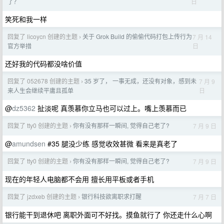
日
了？
笑死和我一样
回复了 licoycn 创建的主题
关于 Grok Build 的偷偷代码打包上传行为
7 月 14
›
日
官方举措
还好我的代码都没啥价值
回复了 052678 创建的主题
35 岁了， 一事无成，还没有对象，感到未
7 月 9
›
日
来人生会继续平庸且孤单
@
dz5362
扯淡呢 真羡慕你立马也可以过上。嘴上羡慕而已
回复了 tty0 创建的主题
你有没有那样一瞬间, 觉得自己老了?
7 月 9 日
›
@
amundsen
#35 腿没少练 感觉收效甚微 看来是真老了
回复了 tty0 创建的主题
你有没有那样一瞬间, 觉得自己老了?
7 月 9 日
›
现在的年轻人电脑都不会用 擅长用平板或者手机
回复了 jzdxeb 创建的主题
银行科技欲离职求打醒
7 月 7 日
›
银行能干到退休吧 离职外面可不好找。摸鱼就行了 你还走什么心啊