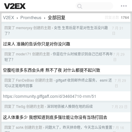
V2EX
Promtheus
全部回复
回复总数
1764
›
›
回复了 memoryxy 创建的主题
女性 生育后是不是对性生活没兴趣
7 月 31
›
日
了？
过来人 准确的告诉你只是对你没兴趣
回复了 mode171 创建的主题
你是在什么时候意识到自己已经不再年
7 月 29
›
日
轻了？
空腹吃很多东西会头疼 熬不了夜 对什么都提不起兴致
回复了 FanDeBiao 创建的主题
giffgaff 收到邮件终止服务， esmi 还
7 月 29
›
日
可以正常用咋回事
https://community.giffgaff.com/d/34604710-rnm/51
回复了 TieSg 创建的主题
深圳地铁被人推倒在地的后续
7 月 23 日
›
这人体重多少 我想知道到底多强壮能让你没有当场打回去
回复了 sohk 创建的主题
问题大了，昨天拼命瞪，今天怎么没有重置
7 月 16
›