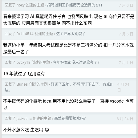
回复了 hoky 创建的主题
招聘遇到工作经历完全造假的 211
7 月 6 日
›
看来报课学习 AI 真能糊弄住考官 也侧面反映出 现在 ai 岗位只要不是
太底层的 应用层面其实很简单 问不出什么东西
回复了 0x114514 创建的主题
这个世界太割裂了
7 月 6 日
›
我这边小学一年级期末考试都是比是不是三科满分的 扣十几分基本就
是最后一名了
回复了 pvcxy18 创建的主题
今年好像都没人讨论软考了？
7 月 1 日
›
19 年就过了 屁用没有
回复了 Bunsei 创建的主题
订阅了五年，不想再订下去了，有点纠
6 月 24
›
日
结。
不手搓代码的化感觉 idea 用不用也没那么重要了，直接 vscode 也可
以
回复了 jacketma 创建的主题
西兰花需要焯水吗？
6 月 24 日
›
不焯水怎么吃 生吃吗 😂