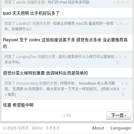
回复了 adz2k 创建的主题
你们的 iPad 现在有多鸡肋
6 月 24 日
›
ipad 天天用啊 比手机好玩多了
回复了 Lisa9527 创建的主题
如果让你推荐 macOS 最喜欢的一款软
6 月 24
›
日
件，你推荐什么？
Raycast 至于 codex 这些和废话差不多 感觉有点多余 没必要推荐真
的
回复了 LongjingTea 创建的主题
追问<做菜有什么小技巧可以提高技
6 月 16
›
日
术水平吗>
感觉炒菜火候特别重要 放调味料反而是简单的
回复了 zhouyanliang 创建的主题
时隔半年， NocoBase 收入再次翻
6 月
›
15
倍。 在满屏 AI 的氛围中，跟大家分享一下不太一样的经历。 [感谢 V2EX
日
+ 抽奖]
哇塞 希望能中啊
1/89
© 2026 V2EX · 60ms · 3.9.8.5
About
·
Language