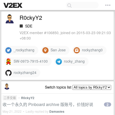
R0ckyY2
🏢
SDE
V2EX member #106850, joined on 2015-03-23 09:21:03
+08:00
_rockyzhang
San Jose
rockyzhang0
SW-0973-7915-4100
rocky_zhang
rockyzhang24
Switch topics list
二手交易
•
R0ckyY2
收一个永久的 Pinboard archive 版账号，价钱好说
2
May 21, 2022 • Lastly replied by
Damastes