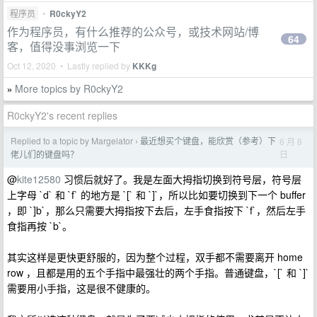
程序员
•
R0ckyY2
作为程序员，有什么推荐的公众号，或技术网站/博
64
客，值得没事浏览一下
Oct 12, 2020 • Lastly replied by
KKKg
More topics by R0ckyY2
»
R0ckyY2's recent replies
Replied to a topic by Margelator
最近想买个键盘，能欣赏（参考）下
6 月 8
›
日
佬儿们的键盘吗？
@
kite12580
习惯后就好了。我是左面大拇指切换到符号层，符号层
上字母 `d` 和 `f` 的地方是 `[` 和 `]`，所以比如要切换到下一个 buffer
，即 `]b`，那么只需要大拇指按下去后，左手食指按下 `f`，然后左手
食指再按 `b`。
其实这样是更快更舒服的，因为整个过程，双手都不需要离开 home
row ，且都是用的五个手指中最强壮的两个手指。普通键盘，`[` 和 `]`
需要用小手指，这是很不健康的。