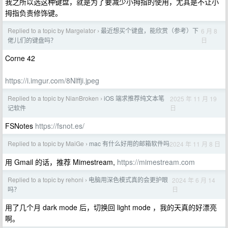
我之所以选这种键盘，就是为了要减少小拇指的使用，尤其是不让小
拇指负责修饰键。
Replied to a topic by Margelator
最近想买个键盘，能欣赏（参考）下
6 月 8
›
日
佬儿们的键盘吗？
Corne 42
https://i.imgur.com/8Nlffji.jpeg
Replied to a topic by NianBroken
iOS 端求推荐纯文本笔
2025 年 11 月 19
›
日
记软件
FSNotes
https://fsnot.es/
Replied to a topic by MaiGe
mac 有什么好用的邮箱软件吗
2024 年 11 月 8 日
›
用 Gmail 的话，推荐 Mimestream,
https://mimestream.com
Replied to a topic by rehoni
电脑用深色模式真的会更护眼
2024 年 6 月 14
›
日
吗？
用了几个月 dark mode 后，切换回 light mode ，我的天真的好漂亮
啊。