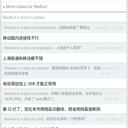
More topics by Redhut
»
Redhut's recent replies
Replied to a topic by honokamiao
这路由狗看了都摇头
2025 年 7 月 17 日
›
移动国内连接性不行
Replied to a topic by waytogoer
上海选什么宽带？
2025 年 4 月 29 日
›
上海联通和移动都不错
Replied to a topic by kelzake
爱快软路由 在电信宽带下，连接
2025 年 4 月
›
24 日
机场速度非常慢
电信得加钱上 GIA 才能正常用
Replied to a topic by bclerdx
帝都三家基础运营商，似乎每日从
2025 年 3
›
月 22 日
19:00 开始，开启了 QoS 模式了。
都 Q 烂了，现在本市跨网延迟翻倍，跨省跨网直接断网
Replied to a topic by crc8
如何可以体验一下教育网？
2025 年 3 月 20 日
›