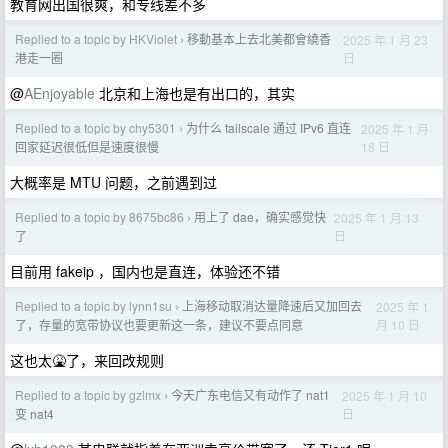
教育网出国很爽，和专线差不多
Replied to a topic by HKViolet
移動基本上去北美都會繞香
2025 年 1 月 23
›
日
港走一圈
@
AEnjoyable
北京和上海也是有出口的，其实
Replied to a topic by chy5301
为什么 tailscale 通过 IPv6 直连
2025 年 1 月
›
18 日
回家延迟很低但是速度很慢
大概率是 MTU 问题，之前遇到过
Replied to a topic by 8675bc86
用上了 dae，确实感觉快
2025 年 1 月 13
›
日
了
目前用 fakeip ，国内也是直连，体验还不错
Replied to a topic by lynn1su
上海移动取消达量降速后又加回去
2025 年 1
›
月 10 日
了，存量的宽带协议也要更新这一条，建议不要点同意
这也太🤮了，来回改规则
Replied to a topic by gzlmx
今天广东电信又有动作了 nat1
2025 年 1 月 10
›
日
变 nat4