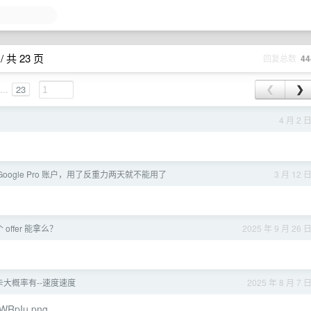
 共 23 页
回复总数
44
...
23
❮
❯
4 月 2 
oogle Pro 账户，用了反重力两天就不能用了
3 月 12 
offer 能拿么？
2025 年 9 月 26 
大概率有--速度速度
2025 年 8 月 7 
duWRpIu.png