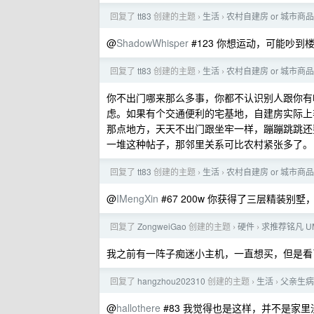
回复了
tt83
创建的主题
生活
农村自建房 or 城市商
›
›
@
ShadowWhisper
#123 你想运动，可能吵
回复了
tt83
创建的主题
生活
农村自建房 or 城市商
›
›
你不出门哪来那么多事，你都不认识别人跟你有
虑。如果有个交通便利的宅基地，自建房实际上
那点地方，天天不出门跟坐牢一样，蹦蹦跳跳还
一堆这种帖子，那邻里关系可比农村紧张多了。
回复了
tt83
创建的主题
生活
农村自建房 or 城市商
›
›
@
IMengXin
#67 200w 你获得了三层精装别
回复了
ZongweiGao
创建的主题
硬件
求推荐铭凡 UM8
›
›
我之前有一阵子痴迷小主机，一直想买，但是看
回复了
hangzhou202310
创建的主题
生活
父亲生病
›
›
@
hallothere
#83 我觉得也是这样，并不是家