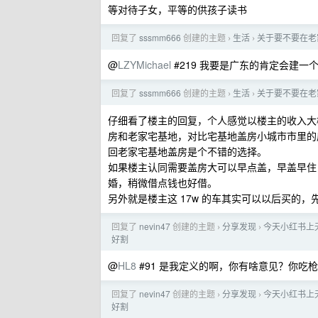
等对待子女，平等的供孩子读书
回复了
sssmm666
创建的主题
生活
关于要不要在老
›
›
@
LZYMichael
#219 我要是广东的肯定会建
回复了
sssmm666
创建的主题
生活
关于要不要在老
›
›
仔细看了楼主的回复，个人感觉以楼主的收入大
房和老家宅基地，对比宅基地盖房小城市市里的房子
回老家宅基地盖房是个不错的选择。
如果楼主认同需要盖房大可以早点盖，早盖早住
婚，稍微借点钱也好借。
另外就是楼主这 17w 的车其实可以以后买的，
回复了
nevin47
创建的主题
分享发现
今天小红书上无
›
›
好割
@
HL8
#91 是我定义的啊，你有啥意见？你吃
回复了
nevin47
创建的主题
分享发现
今天小红书上无
›
›
好割