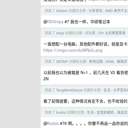
回复了
Actrace
创建的主题
分享发现
AMD 果然不
›
›
@
ISOtropy
#7 我也一样，华硕笔记本
回复了
lokya
创建的主题
问与答
DIY 主机哪里靠谱
›
›
一直想配一台电脑，其他配件都好说，就是显卡
https://i.imgur.com/duWRpIu.png
回复了
QFDMY
创建的主题
职场话题
XDM，被裁员
›
›
以前我也以为被裁是 N+1 ，前几天在 V2 看
2N
回复了
TangMonkDance
创建的主题
生活
大学室友
›
›
看了前情提要，这种情况肯定不去，也不给钱的
回复了
Kudos
创建的主题
生活
宝宝脸被抓，我该怎
›
›
@
Kudos
#76 啊。。。。你要不再品一品你说