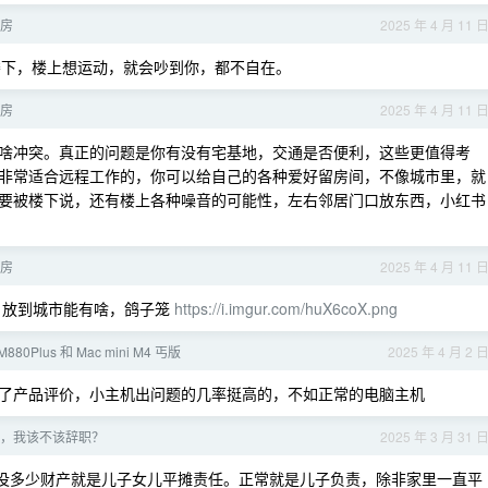
品房
2025 年 4 月 11 
到楼下，楼上想运动，就会吵到你，都不自在。
品房
2025 年 4 月 11 
啥冲突。真正的问题是你有没有宅基地，交通是否便利，这些更值得考
非常适合远程工作的，你可以给自己的各种爱好留房间，不像城市里，就
要被楼下说，还有楼上各种噪音的可能性，左右邻居门口放东西，小红书
品房
2025 年 4 月 11 
墅，放到城市能有啥，鸽子笼
https://i.imgur.com/huX6coX.png
80Plus 和 Mac mini M4 丐版
2025 年 4 月 2 
了产品评价，小主机出问题的几率挺高的，不如正常的电脑主机
，我该不该辞职？
2025 年 3 月 31 
里没多少财产就是儿子女儿平摊责任。正常就是儿子负责，除非家里一直平