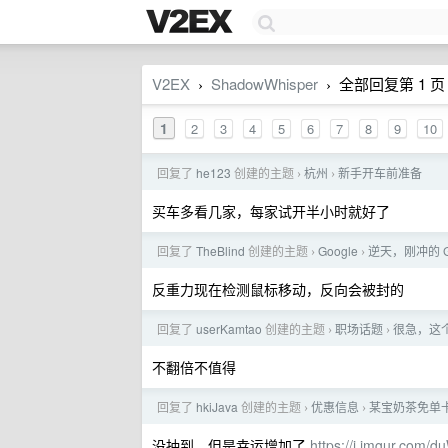
V2EX
ShadowWhisper
全部回复第 1 页 /
›
›
1
2
3
4
5
6
7
8
9
10
回复了
he123
创建的主题
杭州
新手开车前准备
›
›
买车多看几家，每家试开半小时就好了
回复了
TheBlind
创建的主题
Google
逆天，刚冲的 G
›
›
反重力现在检测鼠标移动，反向会被封的
回复了
userKamtao
创建的主题
职场话题
很急，这个 
›
›
不翻倍不值得
回复了
hkiJava
创建的主题
优惠信息
某宝奶茶免单卡
›
›
没抽到，但是幸运增加了
https://i.imgur.com/