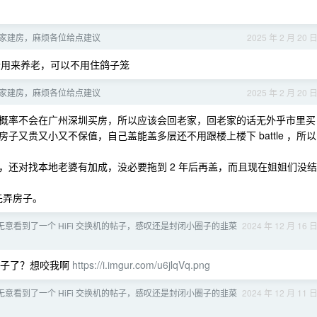
家建房，麻烦各位给点建议
2025 年 2 月 20 
一个用来养老，可以不用住鸽子笼
家建房，麻烦各位给点建议
2025 年 2 月 20 
概率不会在广州深圳买房，所以应该会回老家，回老家的话无外乎市里买
又贵又小又不保值，自己盖能盖多层还不用跟楼上楼下 battle ，所以
，还对找本地老婆有加成，没必要拖到 2 年后再盖，而且现在姐姐们没结
先弄房子。
意看到了一个 HiFi 交换机的帖子，感叹还是封闭小圈子的韭菜
2024 年 12 月 16 
枪子了？想咬我啊
https://i.imgur.com/u6jlqVq.png
意看到了一个 HiFi 交换机的帖子，感叹还是封闭小圈子的韭菜
2024 年 12 月 11 