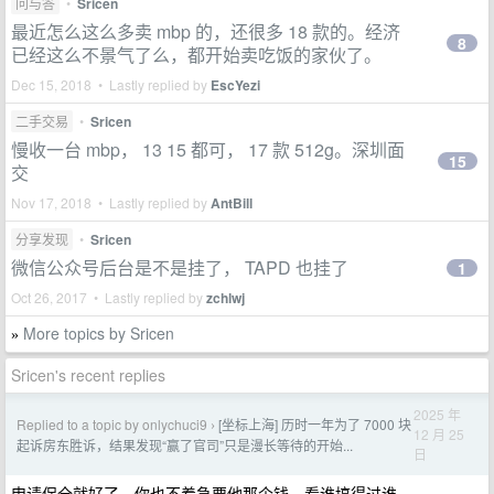
问与答
•
Sricen
最近怎么这么多卖 mbp 的，还很多 18 款的。经济
8
已经这么不景气了么，都开始卖吃饭的家伙了。
Dec 15, 2018 • Lastly replied by
EscYezi
二手交易
•
Sricen
慢收一台 mbp， 13 15 都可， 17 款 512g。深圳面
15
交
Nov 17, 2018 • Lastly replied by
AntBill
分享发现
•
Sricen
微信公众号后台是不是挂了， TAPD 也挂了
1
Oct 26, 2017 • Lastly replied by
zchlwj
More topics by Sricen
»
Sricen's recent replies
2025 年
Replied to a topic by onlychuci9
[坐标上海] 历时一年为了 7000 块
›
12 月 25
起诉房东胜诉，结果发现“赢了官司”只是漫长等待的开始...
日
申请保全就好了。你也不着急要他那个钱。看谁搞得过谁。