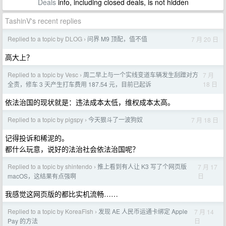
Deals
info, including closed deals, is not hidden
TashinV's recent replies
Replied to a topic by DLOG
问界 M9 顶配，值不值
7 月 20 日
›
高大上？
Replied to a topic by Vesc
周二早上与一个实线变道车辆发生刮蹭对方
7 月
›
18 日
全责，修车 3 天产生打车费用 187.54 元，目前已起诉
依法治国的现状就是：违法成本太低，维权成本太高。
Replied to a topic by pigspy
今天狠斗了一波狗奴
7 月 18 日
›
记得投诉和稀泥的。
都什么玩意，说好的法治社会依法治国呢？
Replied to a topic by shintendo
推上看到有人让 K3 写了个网页版
7 月 17
›
日
macOS，这结果有点强啊
我感觉这网页版的都比实机流畅……
Replied to a topic by KoreaFish
发现 AE 人民币运通卡绑定 Apple
7 月 14
›
日
Pay 的方法