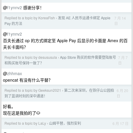
@
f1ynnv2
感谢分享！
Replied to a topic by KoreaFish
发现 AE 人民币运通卡绑定 Apple
7 月 14
›
日
Pay 的方法
@
f1ynnv2
百夫长通过 op 的方式绑定至 Apple Pay 后显示的卡面是 Amex 的百
夫长卡面吗？
Replied to a topic by desususula
App Store 购买的软件需要登陆账号
7 月 7
›
日
和购买账号保持一致了？
@
zhhmax
opencat 有没有什么平替？
Replied to a topic by Geeksun2021
第二次来深圳，在铁仔山公园拍
6 月 20
›
日
到了蓝调时刻的深中通道！
好看。
现在这是我拍的了🐶
Replied to a topic by LaLy
山姆平替，强烈安利
6 月 17 日
›