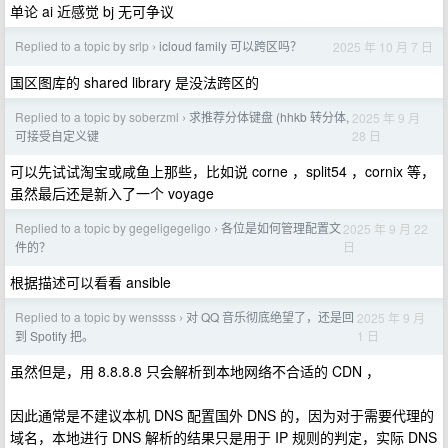
单论 ai 近感觉 bj 无可争议
Replied to a topic by srlp
icloud family 可以跨区吗？
2025 年 10 月 7 日
›
国区图库的 shared library 是没法跨区的
Replied to a topic by soberzml
求推荐分体键盘 (hhkb 转分体,
2025 年 9 月
›
28 日
可接受自定义键
可以先试试淘宝或咸鱼上那些，比如说 corne ，split54 ，cornix 等，
虽然最后还是新入了一个 voyage
Replied to a topic by gegeligegeligo
各位是如何管理配置文
2025 年 9 月 22
›
日
件的？
根据描述可以看看 ansible
Replied to a topic by wenssss
对 QQ 音乐彻底绝望了，还是回
2025 年 9 月
›
1 日
到 Spotify 把。
虽然但是，用 8.8.8.8 只会解析到本地网络不合适的 CDN ，
因此通常是不建议本机 DNS 配置国外 DNS 的，因为对于需要代理的
域名，本地进行 DNS 解析的结果只是用于 IP 规则的判定，实际 DNS