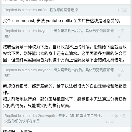
Replied to a topic by mk3s
看视频的设备选择
1 天前
›
买个 chromecast, 安装 youtube netflx 至少广告这块是可忍受的。
Replied to a topic by lazydog
出入境新规出台后，具体形势到底如何
1 天
›
前
呢？
按我理解是一种权力下放，当财政跟不上的时候，没钱给下面就要放
权给下面，刚好能出去的身上还有点油水。这里面很多方面的综合原
因，但最终熙熙攘攘皆为利这个方向上理解总是不会错的太离谱吧。
Replied to a topic by lazydog
出入境新规出台后，具体形势到底如何
1 天
›
前
呢？
新规没有细节，都是笼统的，给了执法者很大的自由裁量权和暗箱操
作。
把之前暗地执行的一部分策略纸面化了，感觉根本无法通过分析获得
实际的情况，只能看实际的执行层面。
Replied to a topic by 2ruowqe9r
来吧， 35+的单身中年男性，
2025 年 7 月
›
20 日
说说你们的快乐在哪里
徒步呀。下海呀。