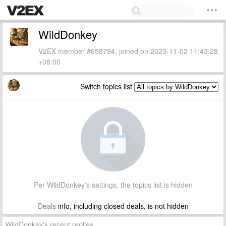
WildDonkey
V2EX member #658794, joined on 2023-11-02 11:43:28
+08:00
Switch topics list
Per WildDonkey's settings, the topics list is hidden
Deals
info, including closed deals, is not hidden
WildDonkey's recent replies