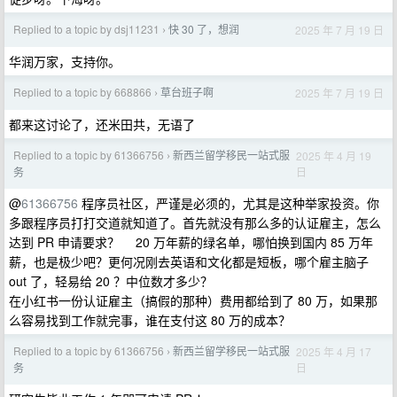
Replied to a topic by dsj11231
快 30 了，想润
2025 年 7 月 19 日
›
华润万家，支持你。
Replied to a topic by 668866
草台班子啊
2025 年 7 月 19 日
›
都来这讨论了，还米田共，无语了
Replied to a topic by 61366756
新西兰留学移民一站式服
2025 年 4 月 19
›
日
务
@
61366756
程序员社区，严谨是必须的，尤其是这种举家投资。你
多跟程序员打打交道就知道了。首先就没有那么多的认证雇主，怎么
达到 PR 申请要求？ 20 万年薪的绿名单，哪怕换到国内 85 万年
薪，也是极少吧？更何况刚去英语和文化都是短板，哪个雇主脑子
out 了，轻易给 20 ？中位数才多少？
在小红书一份认证雇主（搞假的那种）费用都给到了 80 万，如果那
么容易找到工作就完事，谁在支付这 80 万的成本？
Replied to a topic by 61366756
新西兰留学移民一站式服
2025 年 4 月 17
›
日
务