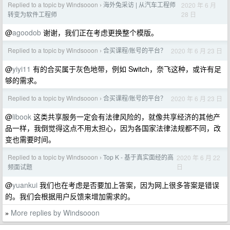
Replied to a topic by Windsooon
海外兔采访 | 从汽车工程师
2020 年 6 月
›
28 日
转变为软件工程师
@
agoodob
谢谢，我们正在考虑更换整个模版。
Replied to a topic by Windsooon
合买课程/账号的平台？
2020 年 6 月 23 日
›
@
yiyi11
有的合买属于灰色地带，例如 Switch，奈飞这种，或许有足
够的需求。
Replied to a topic by Windsooon
合买课程/账号的平台？
2020 年 6 月 23 日
›
@
libook
这类共享服务一定会有法律风险的，就像共享经济的其他产
品一样，我倒觉得这点不用太担心，因为各国家法律法规都不同，改
变也需要时间。
Replied to a topic by Windsooon
Top K - 基于真实面经的高
2020 年 6 月 22
›
日
频面试题
@
yuankui
我们也在考虑是否要加上答案，因为网上很多答案是错误
的。我们会根据用户反馈来增加需求的。
More replies by Windsooon
»