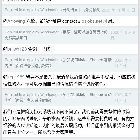
Replied to a topic by Windsooon
开奖结果｜海外兔抽奖
2020 年 11 月 10 日
›
@
Arrowing
抱歉，邮箱地址是 contact #
osjobs.net
才对。
Replied to a topic by Windsooon
推荐一些可以加在简历上的
2020 年 9 月 9
›
日
免费实战项目
@
bmwh123
谢谢，已修正
Replied to a topic by Windsooon
新加坡 Tiktok， Shopee 靠谱
2020 年 7
›
月 2 日
内推（面试准备及进度跟踪）
@
kop1989
我并不是猎头，我清楚找靠谱的内推并不容易，也应该找
信任的人。你可以根据自己的情况选择选不选择我们。
Replied to a topic by Windsooon
新加坡 Tiktok， Shopee 靠谱
2020 年 7
›
月 2 日
内推（面试准备及进度跟踪）
我们不是把简历扔到系统就不闻不问了，我们前期需要帮忙修改简
历，跟踪面试进度，争取拿面试反馈，这些都需要耗费时间。有内推
经验的人应该知道，内推的最后入职成功，并且能拿到内推奖金的可
能只有十分之一，所以希望大家理解。