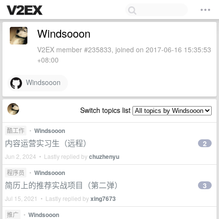
Windsooon
V2EX member #235833, joined on 2017-06-16 15:35:53
+08:00
Windsooon
Switch topics list
酷工作
•
Windsooon
内容运营实习生（远程）
2
Jun 2, 2024 • Lastly replied by
chuzhenyu
程序员
•
Windsooon
简历上的推荐实战项目（第二弹）
3
Jul 15, 2021 • Lastly replied by
xing7673
推广
•
Windsooon