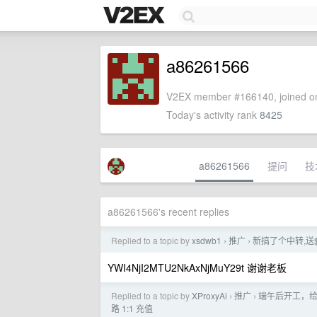
a86261566
V2EX member #166140, joined on
Today's activity rank
8425
a86261566
提问
技
a86261566's recent replies
Replied to a topic by
xsdwb1
推广
新搞了个中转,送$3
›
›
YWI4NjI2MTU2NkAxNjMuY29t 谢谢老板
Replied to a topic by
XProxyAi
推广
端午后开工，给 
›
›
路 1:1 充值