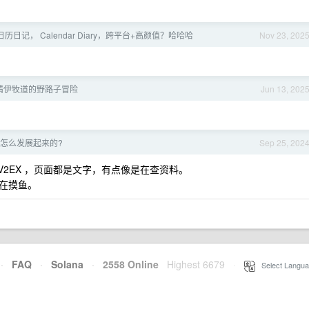
日记， Calendar Diary，跨平台+高颜值？哈哈哈
Nov 23, 202
精伊牧道的野路子冒险
Jun 13, 202
初是怎么发展起来的?
Sep 25, 202
V2EX ，页面都是文字，有点像是在查资料。
在摸鱼。
·
FAQ
·
Solana
·
2558 Online
Highest 6679
·
Select Langua