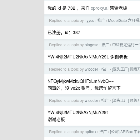
我的 id 是 732 ，来自
xproxy.ai
感谢老板
Replied to a topic by
liyyco
推广
ModelGate 六
›
›
已注册，id：387
Replied to a topic by
bingoso
推广
中转稳定运行一个多
›
›
YWI4NjI2MTU2NkAxNjMuY29t. 谢谢老板
Replied to a topic by
wtcoder
推广
[源头工厂] 顶级万
›
›
NTQyMjkwMzk3QHFxLmNvbQ==
同事的，没 ve2x 账号，我帮忙留言下
Replied to a topic by
wtcoder
推广
[源头工厂] 顶级万
›
›
YWI4NjI2MTU2NkAxNjMuY29t
谢谢老板
Replied to a topic by
apibox
推广
[公测] APIBox
›
›