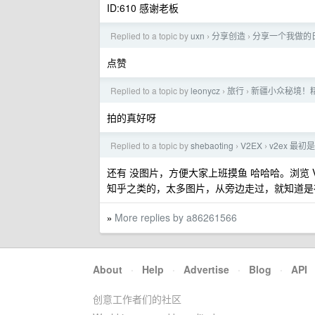
ID:610 感谢老板
Replied to a topic by
uxn
分享创造
分享一个我做的日历
›
›
点赞
Replied to a topic by
leonycz
旅行
新疆小众秘境！
›
›
拍的真好呀
Replied to a topic by
shebaoting
V2EX
v2ex 最
›
›
还有 没图片，方便大家上班摸鱼 哈哈哈。浏览 
知乎之类的，太多图片，从旁边走过，就知道是
More replies by a86261566
»
About
·
Help
·
Advertise
·
Blog
·
API
创意工作者们的社区