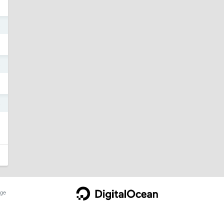
5
5
4
ge