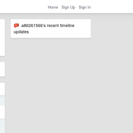
Home
Sign Up
Sign In
a86261566's recent timeline
updates
5
3