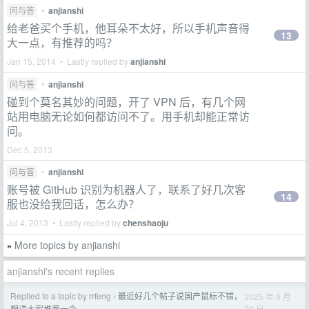
问与答
•
anjianshi
给老爸买个手机，他耳朵不太好，所以手机声音得
13
大一点，有推荐的吗？
Jan 15, 2014 • Lastly replied by
anjianshi
问与答
•
anjianshi
碰到个莫名其妙的问题，开了 VPN 后，有几个网
站用电脑无论如何都访问不了。用手机却能正常访
问。
Dec 5, 2013
问与答
•
anjianshi
账号被 GitHub 识别为机器人了，联系了好几次客
14
服也没给我回话，怎么办？
Jul 4, 2013 • Lastly replied by
chenshaoju
More topics by anjianshi
»
anjianshi's recent replies
Replied to a topic by rrfeng
最近好几个帖子说国产鼠标不错，
2025 年 9 月
›
29 日
想请大家推荐一个