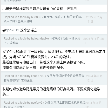
小米无线鼠标是我目前用过最省心的鼠标，很耐用
Replied to a topic by 668866
有良渚、勾庄、仁和的哥们吗、
2025 年 7 月
›
17 日
抢水了吗? 自来水臭吗
@
qoo2019
这个是谣言
Replied to a topic by haloandspike
打算买个随身 wifi 家用
2025 年 4 月 25
›
日
了，求推荐
买了个 u30air 用了一段时间，感觉还行。不穿墙 6 米距离可以稳定连
接，穿墙 5G WIFI 衰减很厉害，2.4G 的没试。
最近经常要带电脑出门，带着这个无缝上网还挺省心的。
流量费用商品介绍里有，看你预算匹配不。
Replied to a topic by lihao7799
女朋友连续吃半个月避孕药会
2024 年 6 月
›
12 日
有啥影响啊？求助医生
长期吃短效避孕药是常见的避免痛经的好办法啊。不要妖魔化避孕
药...
Replied to a topic by useforv2
为什么市场上即热饮水机只能烧
2024 年 3 月
›
12 日
45 度以上热水？