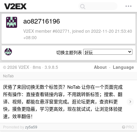
ao82716196
V2EX member #602771, joined on 2022-11-20 21:53:40
+08:00
切换主题列表
© 2026 V2EX · 8ms · 3.9.8.5
About
·
Language
NoTab
厌倦了来回切换无数个标签页？NoTab 让你在一个页面完成
所有操作：直接查看链接内容，不用跳转新标签；搜索、翻
›
译、视频，都能在悬浮窗里完成。逛论坛更爽，查资料更
快，摸鱼更隐蔽，学习更高效，现在就试试，让浏览体验提
速，效率翻倍！
Promoted by
zy5a59
PRO