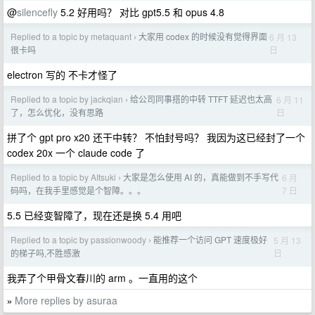
@
silencefly
5.2 好用吗？ 对比 gpt5.5 和 opus 4.8
Replied to a topic by metaquant
大家用 codex 的时候没有觉得界面
6 月 13
›
日
很卡吗
electron 写的 不卡才怪了
Replied to a topic by jackqian
给公司同事搭的中转 TTFT 延迟也太高
6 月 11
›
日
了，怎么优化，没有思路
拼了个 gpt pro x20 还干中转？ 不怕封号吗？ 我因为这已经封了一个
codex 20x 一个 claude code 了
Replied to a topic by AItsuki
大家是怎么使用 AI 的，真能做到不手写代
6 月
›
7 日
码吗，在我手里感觉是个智障。。。
5.5 已经变智障了，现在还是换 5.4 用吧
Replied to a topic by passionwoody
能推荐一个访问 GPT 速度极好
5 月 13
›
日
的梯子吗,不胜感激
我弄了个甲骨文春川的 arm 。一直用的这个
More replies by asuraa
»