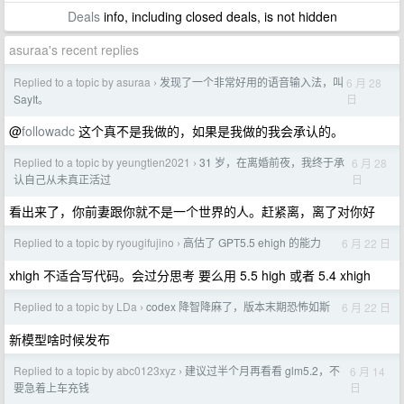
Deals
info, including closed deals, is not hidden
asuraa's recent replies
Replied to a topic by asuraa
发现了一个非常好用的语音输入法，叫
6 月 28
›
日
SayIt。
@
followadc
这个真不是我做的，如果是我做的我会承认的。
Replied to a topic by yeungtien2021
31 岁，在离婚前夜，我终于承
6 月 28
›
日
认自己从未真正活过
看出来了，你前妻跟你就不是一个世界的人。赶紧离，离了对你好
Replied to a topic by ryougifujino
高估了 GPT5.5 ehigh 的能力
6 月 22 日
›
xhigh 不适合写代码。会过分思考 要么用 5.5 high 或者 5.4 xhigh
Replied to a topic by LDa
codex 降智降麻了，版本末期恐怖如斯
6 月 22 日
›
新模型啥时候发布
Replied to a topic by abc0123xyz
建议过半个月再看看 glm5.2，不
6 月 14
›
日
要急着上车充钱