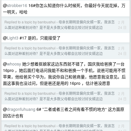
@
strobber16
16#你怎么知道你什么时候死，你最好今天就花掉，万
一明天，哈哈
Replied to a topic by bantoushui
母亲长期明显偏向女婿一家，我该怎
2 月
›
24 日
么面对这种差别对待？是不是大多数父母都会比较讨好女婿这边
@
Light3
#17 是的，只能接受了
Replied to a topic by bantoushui
母亲长期明显偏向女婿一家，我该怎
2 月
›
24 日
么面对这种差别对待？是不是大多数父母都会比较讨好女婿这边
@
whoosy
她少想着抠娘家这边东西就不错了，国庆我给爸换了一台
16pro ，她后面打电话问我能不和和爸换一个手机，说爸可能用不惯
苹果，他给爸买个华为，我说你自己和爸商量，他愿意我没意见。后
面这事我也没过问，但是爸还是用的 16pro ，估计爸没愿意
Replied to a topic by bantoushui
母亲长期明显偏向女婿一家，我该怎
2 月
›
24 日
么面对这种差别对待？是不是大多数父母都会比较讨好女婿这边
@
dragonfuhuang
6# ”二者或者三者之间有看不惯的地方“ 这方面原
因估计也有
Replied to a topic by bantoushui
母亲长期明显偏向女婿一家，我该怎
2 月
›