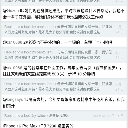
24 日
么面对这种差别对待？是不是大多数父母都会比较讨好女婿这边
@
Gezqh
9#她们现在身体还硬朗，平时应该也没什么要帮助，我也不
会一辈子在外面，等她们身体不便了我也回老家找工作的
Replied to a topic by bantoushui
母亲长期明显偏向女婿一家，我该怎
2 月
›
24 日
么面对这种差别对待？是不是大多数父母都会比较讨好女婿这边
@
cs10086
2#老婆也不是外地的，一个镇的，车程半个小时吧
Replied to a topic by bantoushui
母亲长期明显偏向女婿一家，我该怎
2 月
›
24 日
么面对这种差别对待？是不是大多数父母都会比较讨好女婿这边
@
cs10086
是的我常年在外面工作，每年回去两次（春节和国庆），
妹妹家和我们家直线距离就 500 米，步行 10 分钟吧
Replied to a topic by bantoushui
母亲长期明显偏向女婿一家，我该怎
2 月
›
24 日
么面对这种差别对待？是不是大多数父母都会比较讨好女婿这边
@
longsays
1#嗯有去的，今年丈母娘家那边特意中午吃年夜饭，和我
们错开
Replied to a topic by lwldcr
消费使我快乐
2025 年 11 月 21 日
›
iPhone 16 Pro Max 1TB 7230 哪里买的