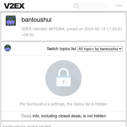
bantoushui
V2EX member #676384, joined on 2024-02-19 17:24:01
+08:00
Switch topics list
Per bantoushui's settings, the topics list is hidden
Deals
info, including closed deals, is not hidden
bantoushui's recent replies