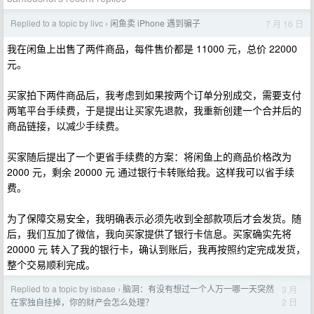
Replied to a topic by livc
闲鱼卖 iPhone 遇到骗子
7 月 16 日
›
我在闲鱼上出售了两件商品，每件售价都是 11000 元，总价 22000
元。
买家拍下两件商品后，我考虑到如果按两个订单分别成交，需要支付
两笔平台手续费，于是提出让买家先退款，我重新创建一个合并后的
商品链接，以减少手续费。
买家随后提出了一个更省手续费的方案：将闲鱼上的商品价格改为
2000 元，剩余 20000 元 通过银行卡转账给我。这样我可以省手续
费。
为了保障交易安全，我明确表示必须先收到全部款项后才会发货。随
后，我们互加了微信，我向买家提供了银行卡信息。买家确实先将
20000 元 转入了我的银行卡，确认到账后，我再按照约定完成发货，
整个交易顺利完成。
Replied to a topic by isbase
脑洞：有没有想过一个人万一哪一天突然
3 月
›
2 日
在家独自挂掉，你的财产会怎么处理？