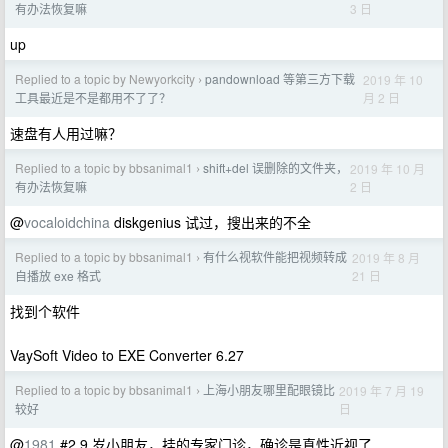
3 日
有办法恢复嘛
up
Replied to a topic by Newyorkcity
pandownload 等第三方下载
2019 年 10
›
月 2 日
工具最近是不是都用不了了？
速盘有人用过嘛？
Replied to a topic by bbsanimal1
shift+del 误删除的文件夹，
2019 年 10 月
›
2 日
有办法恢复嘛
@
vocaloidchina
diskgenius 试过，搜出来的不全
Replied to a topic by bbsanimal1
有什么视软件能把视频转成
2019 年 8 月
›
21 日
自播放 exe 格式
找到个软件
VaySoft Video to EXE Converter 6.27
Replied to a topic by bbsanimal1
上海小朋友哪里配眼镜比
2019 年 7 月 19
›
日
较好
@
1981
#2 9 岁小朋友，挂的专家门诊，确诊是真性近视了