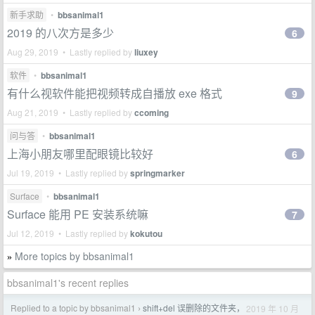
新手求助
•
bbsanimal1
2019 的八次方是多少
6
Aug 29, 2019 • Lastly replied by
liuxey
软件
•
bbsanimal1
有什么视软件能把视频转成自播放 exe 格式
9
Aug 21, 2019 • Lastly replied by
ccoming
问与答
•
bbsanimal1
上海小朋友哪里配眼镜比较好
6
Jul 19, 2019 • Lastly replied by
springmarker
Surface
•
bbsanimal1
Surface 能用 PE 安装系统嘛
7
Jul 12, 2019 • Lastly replied by
kokutou
More topics by bbsanimal1
»
bbsanimal1's recent replies
Replied to a topic by bbsanimal1
shift+del 误删除的文件夹，
2019 年 10 月
›