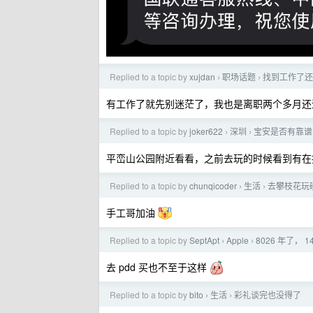
Replied to a topic by
xujdan
职场话题
找到工作了还
›
›
有工作了就先别迷茫了，我也是离职两个多月还
Replied to a topic by
joker622
深圳
宝安是否有靠谱
›
›
平峦山公园附近看看，之前去玩的时候看到有在
Replied to a topic by
chunqicoder
生活
去攀枝花玩
›
›
手工哥加油
Replied to a topic by
SeptApt
Apple
8026 年了， 
›
›
去 pdd 买也不至于这样
Replied to a topic by
bito
生活
彩礼谈完也没得了
›
›