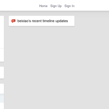
Home
Sign Up
Sign In
beixiao's recent timeline updates
1