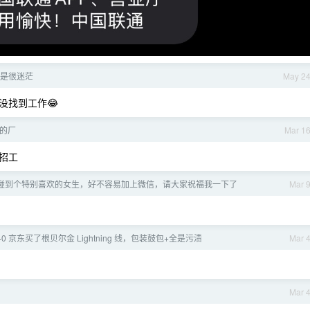
是很迷茫
May 2
没找到工作😂
的厂
Mar 1
招工
碰到个特别喜欢的女生，好不容易加上微信，请大家祝福我一下了
Mar 
140 京东买了根贝尔金 Lightning 线，包装鼓包+全是污渍
Mar 
Mar 