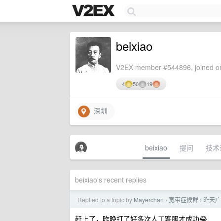
beixiao
V2EX member #544896, joined on
4
50
19
深圳
beixiao
提问
技术
beixiao's recent replies
Replied to a topic by
Mayerchan
宽带症候群
昨天广
›
›
赶上了，昨晚打了好多次人工客服才成功😂