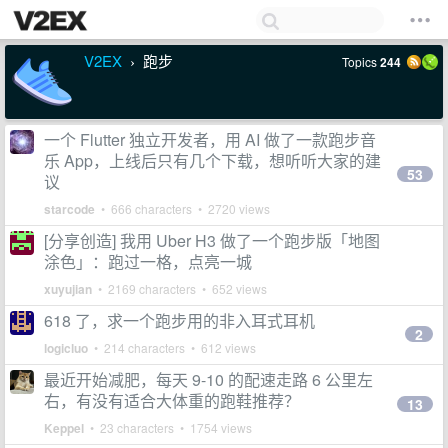
V2EX
跑步
Topics
244
›
一个 Flutter 独立开发者，用 AI 做了一款跑步音
乐 App，上线后只有几个下载，想听听大家的建
53
议
starcode
• 666 characters • 2720 views
[分享创造] 我用 Uber H3 做了一个跑步版「地图
涂色」：跑过一格，点亮一城
xuyujian
• 2169 characters • 652 views
618 了，求一个跑步用的非入耳式耳机
2
logicluo
• 214 characters • 612 views
最近开始减肥，每天 9-10 的配速走路 6 公里左
右，有没有适合大体重的跑鞋推荐？
13
Keppel
• 23 characters • 1754 views