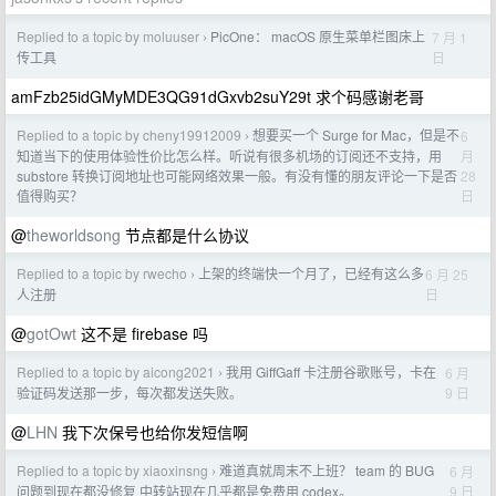
Replied to a topic by moluuser
PicOne： macOS 原生菜单栏图床上
7 月 1
›
日
传工具
amFzb25idGMyMDE3QG91dGxvb2suY29t 求个码感谢老哥
Replied to a topic by cheny19912009
想要买一个 Surge for Mac，但是不
6
›
月
知道当下的使用体验性价比怎么样。听说有很多机场的订阅还不支持，用
28
substore 转换订阅地址也可能网络效果一般。有没有懂的朋友评论一下是否
日
值得购买？
@
theworldsong
节点都是什么协议
Replied to a topic by rwecho
上架的终端快一个月了，已经有这么多
6 月 25
›
日
人注册
@
gotOwt
这不是 firebase 吗
Replied to a topic by aicong2021
我用 GiffGaff 卡注册谷歌账号，卡在
6 月
›
9 日
验证码发送那一步，每次都发送失败。
@
LHN
我下次保号也给你发短信啊
Replied to a topic by xiaoxinsng
难道真就周末不上班？ team 的 BUG
6 月
›
9 日
问题到现在都没修复 中转站现在几乎都是免费用 codex。