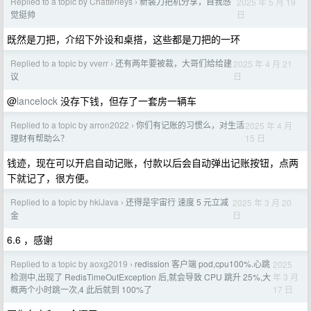
Replied to a topic by Chatterleys
新装刀把机分享，自我感
2025 年 5 月 19
›
日
觉挺帅
既然是刀把，介绍下外设和桌搭，这些都是刀把的一环
Replied to a topic by vverr
还有两年要被裁，大哥们给给建
2025 年 4 月 21
›
日
议
@
lancelock
没存下钱，但存了一套房一辆车
Replied to a topic by arron2022
你们有记账的习惯么，对生活
2025 年 4 月
›
15 日
理财有帮助么？
钱迹，现在可以开启自动记账，付款以后会自动弹出记账按钮，点两
下就记了，很方便。
Replied to a topic by hkiJava
还得是宇宙行 速度 5 元立减
2025 年 3 月 20
›
日
金
6.6 ，感谢
Replied to a topic by aoxg2019
redission 客户端 pod,cpu100%.心跳
2025
›
年 3 月
检测中,出现了 RedisTimeOutException 后,就会导致 CPU 跳升 25%,大
17 日
概两个小时跳一次,4 此后就到 100%了