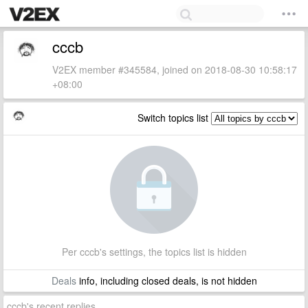
cccb
V2EX member #345584, joined on 2018-08-30 10:58:17
+08:00
Switch topics list
Per cccb's settings, the topics list is hidden
Deals
info, including closed deals, is not hidden
cccb's recent replies