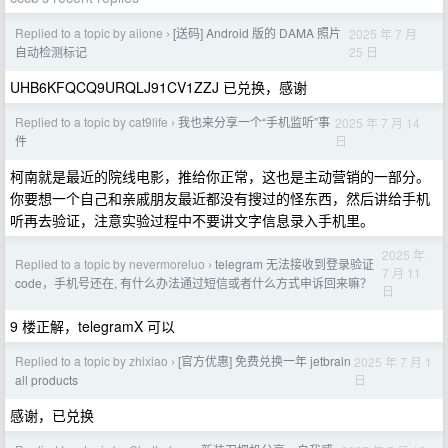
Replied to a topic by aiione
[送码] Android 版的 DAMA 照片
2025 年 7 月
›
25 日
自动检测标记
UHB6KFQCQ9URQLJ91CV1ZZJ 已兑换，感谢
Replied to a topic by cat9life
我也来分享一个“手机监听”事
2025 年 7 月 14
›
日
件
柯南就是最近的院线电影，推给你正常，这也是主动营销的一部分。
你要想一个自己和亲戚朋友最近都没有搜过的怪东西，然后讲给手机
听再去验证，注意实验过程中不要讲文字信息录入手机里。
2025 年
Replied to a topic by nevermoreluo
telegram 无法接收到登录验证
›
7 月 11
code，手机号还在, 有什么办法通过短信或者什么方式申诉回来嘛？
日
9 楼正解，telegramX 可以
Replied to a topic by zhixiao
[官方优惠] 免费兑换一年 jetbrain
2025 年 7 月 1
›
日
all products
感谢，已兑换