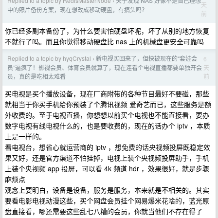
Replied to a topic by RedisMasterNode
关于发现 NAS 好像不是自己理想
›
天
中的照片备份方案，现在想改成移动硬盘，有搞头吗？
前
你已经多副本备份了，为什么要害怕硬盘坏呢，坏了从别的地方恢复
不就行了吗。而且你觉得移动硬盘比 nas 上的机械盘更安全可靠吗
Replied to a topic by hyqCrystal
新电视买回来了，但快被现在的“套娃会
6
›
天
员”逼疯了！影视会员、体育会员就算了，现在连看个电视直播都要单独开会
前
员，真的是吃相太难看
买电视是买个播放设备，现在厂商附带的各种节目最好不要碰，那些
就相当于你买手机给你预装了个腾讯视频 爱奇艺而已，这些服务是额
外收费的。至于电视直播，你想想以前买个电视也不能直接看，要办
数字电视有线电视什么的，也是要收费的，现在的话办个 iptv ，本质
上是一样的。
看电视台，想省心就运营商的 iptv ，想免费的话央视频投屏既稳定效
果又好，还是官方渠道不怕挂掉，电视上装个央视频投屏助手，手机
上装个央视频 app 投屏，可以看 4k 频道 hdr ，效果很好，就是步骤
麻烦点
观念上要明白，设备是设备，服务是服务，本来就是不相关的。其实
要看电影电视动漫这些，买个网盘会员挂个网易爆米花啥的，蓝光原
盘直接看，哪还需要这些乱七八糟的会员，你就当他们不存在得了