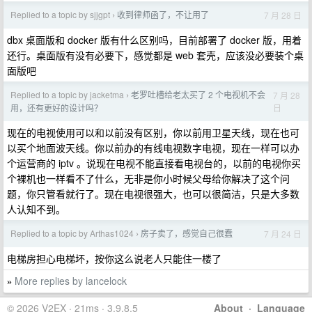
Replied to a topic by sjjgpt
收到律师函了，不让用了
7 月 28 日
›
dbx 桌面版和 docker 版有什么区别吗，目前部署了 docker 版，用着
还行。桌面版有没有必要下，感觉都是 web 套壳，应该没必要装个桌
面版吧
Replied to a topic by jacketma
老罗吐槽给老太买了 2 个电视机不会
7 月 28
›
日
用，还有更好的设计吗？
现在的电视使用可以和以前没有区别，你以前用卫星天线，现在也可
以买个地面波天线。你以前办的有线电视数字电视，现在一样可以办
个运营商的 iptv 。说现在电视不能直接看电视台的，以前的电视你买
个裸机也一样看不了什么，无非是你小时候父母给你解决了这个问
题，你只管看就行了。现在电视很强大，也可以很简洁，只是大多数
人认知不到。
Replied to a topic by Arthas1024
房子卖了，感觉自己很蠢
7 月 24 日
›
电梯房担心电梯坏，按你这么说老人只能住一楼了
More replies by lancelock
»
© 2026 V2EX · 21ms · 3.9.8.5
About
·
Language