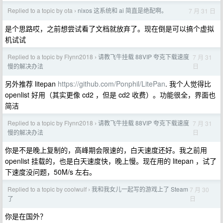
Replied to a topic by ota
nixos 这系统和 ai 简直是绝配啊。
7 月 31 日
›
是个思路哎，之前想尝试看了文档就放弃了。现在倒是可以搞个虚拟
机试试
Replied to a topic by Flynn2018
请教飞牛挂载 88VIP 夸克下载速度
7 月 31
›
日
慢的解决办法
另外推荐 litepan
https://github.com/Ponphil/LitePan
. 我个人觉得比
openlist 好用（其实更像 cd2 ，但是 cd2 收费）。功能很全，界面也
简洁
Replied to a topic by Flynn2018
请教飞牛挂载 88VIP 夸克下载速度
7 月 31
›
日
慢的解决办法
你是不是晚上复制的，高峰期会限速的，白天速度还好。我之前用
openlist 挂载的，也是白天速度快，晚上慢。现在用的 litepan ，试了
下速度没问题，50M/s 左右。
Replied to a topic by coolwulf
我和我女儿一起写的游戏上了 Steam
7 月 30
›
日
了
你是在国外？